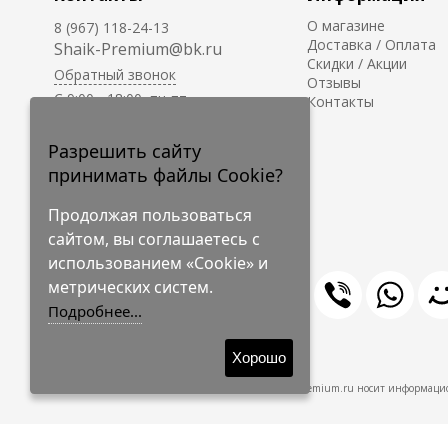
О магазине
8 (967) 118-24-13
Доставка / Оплата
Shaik-Premium@bk.ru
Скидки / Акции
Обратный звонок
Отзывы
C 9:00 - 18:00, пн-пт
Контакты
С 10:00 - 17:00, сб-вс
Приём заказов на сайте -
Разрешить сайту
круглосуточно.
принимать файлы Cookie?
Продолжая пользоваться
сайтом, вы соглашаетесь с
использованием «Cookie» и
метрических систем.
Подробнее...
© 2009-2026 Shaik-Premium
Хорошо
Shaik-Premium.ru носит информацио