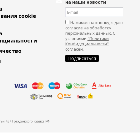
на наши новости
а
вания cookie
Нажимая на кнопку, я даю
согласие на обработку
а
персональных данных. С
условиями
"Политики
нциальности
Конфидециальности"
согласен.
ичество
и
ьи 437 Гражданского кодекса РФ.