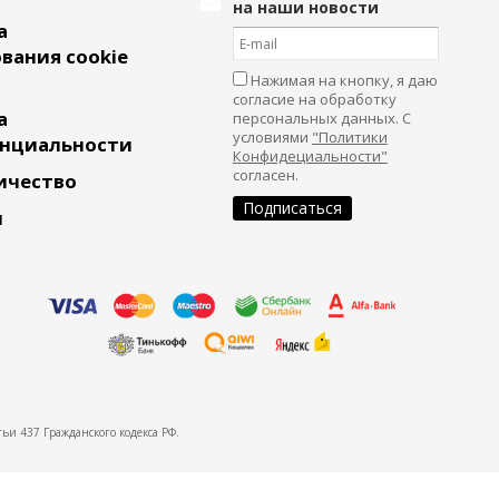
на наши новости
а
вания cookie
Нажимая на кнопку, я даю
согласие на обработку
а
персональных данных. С
условиями
"Политики
нциальности
Конфидециальности"
согласен.
ичество
и
ьи 437 Гражданского кодекса РФ.