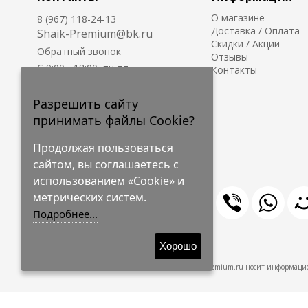
О магазине
8 (967) 118-24-13
Доставка / Оплата
Shaik-Premium@bk.ru
Скидки / Акции
Обратный звонок
Отзывы
C 9:00 - 18:00, пн-пт
Контакты
С 10:00 - 17:00, сб-вс
Приём заказов на сайте -
Разрешить сайту
круглосуточно.
принимать файлы Cookie?
Продолжая пользоваться
сайтом, вы соглашаетесь с
использованием «Cookie» и
метрических систем.
Подробнее...
© 2009-2026 Shaik-Premium
Хорошо
Shaik-Premium.ru носит информацио