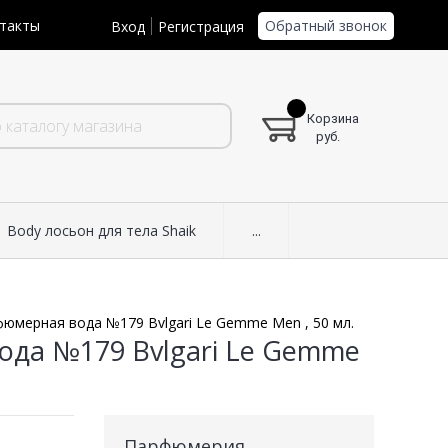
Обратный звонок
такты
Вход
Регистрация
Корзина
руб.
Body лосьон для тела Shaik
...
фюмерная вода №179 Bvlgari Le Gemme Men , 50 мл.
ода №179 Bvlgari Le Gemme
Парфюмерия