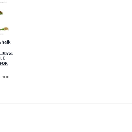
haik
 вода
 LE
FOR
отзыв