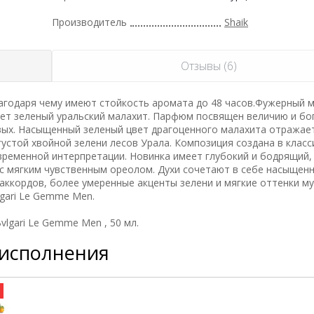
Производитель
Shaik
Отзывы (6)
годаря чему имеют стойкость аромата до 48 часов.Фужерный м
ет зеленый уральский малахит. Парфюм посвящен величию и бо
вых. Насыщенный зеленый цвет драгоценного малахита отражае
устой хвойной зелени лесов Урала. Композиция создана в класс
ременной интерпретации. Новинка имеет глубокий и бодрящий,
с мягким чувственным ореолом. Духи сочетают в себе насыщен
аккордов, более умеренные акценты зелени и мягкие оттенки му
gari Le Gemme Men.
lgari Le Gemme Men , 50 мл.
 исполнения
а