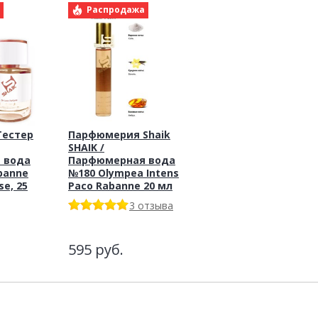
а
Распродажа
Тестер
Парфюмерия Shaik
SHAIK /
 вода
Парфюмерная вода
banne
№180 Olympea Intens
se, 25
Paco Rabanne 20 мл
3 отзыва
595
руб.