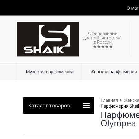
О маг
Официальный
дистрибьютор №1
в России!
★★★★★
Мужская парфюмерия
Женская парфюмерия
Главная
Женск
Каталог товаров
Парфюмерия Shaik
Парфюмер
Olympea I