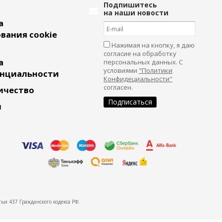
Подпишитесь
на наши новости
а
вания cookie
Нажимая на кнопку, я даю
согласие на обработку
а
персональных данных. С
условиями
"Политики
нциальности
Конфидециальности"
согласен.
ичество
и
ьи 437 Гражданского кодекса РФ.