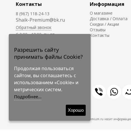
Контакты
Информация
О магазине
8 (967) 118-24-13
Доставка / Оплата
Shaik-Premium@bk.ru
Скидки / Акции
Обратный звонок
Отзывы
C 9:00 - 18:00, пн-пт
Контакты
С 10:00 - 17:00, сб-вс
Приём заказов на сайте -
Разрешить сайту
круглосуточно.
принимать файлы Cookie?
Продолжая пользоваться
сайтом, вы соглашаетесь с
использованием «Cookie» и
метрических систем.
Подробнее...
© 2009-2026 Shaik-Premium
Хорошо
Shaik-Premium.ru носит информацио