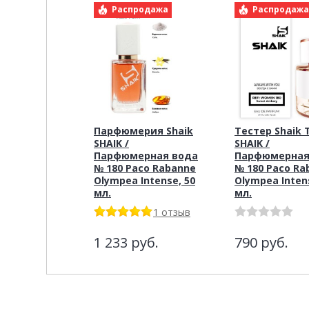
Распродажа
Распродаж
Парфюмерия Shaik
Тестер Shaik 
SHAIK /
SHAIK /
Парфюмерная вода
Парфюмерная
№ 180 Paco Rabanne
№ 180 Paco Ra
Olympea Intense, 50
Olympea Inten
мл.
мл.
1 отзыв
1 233
руб.
790
руб.