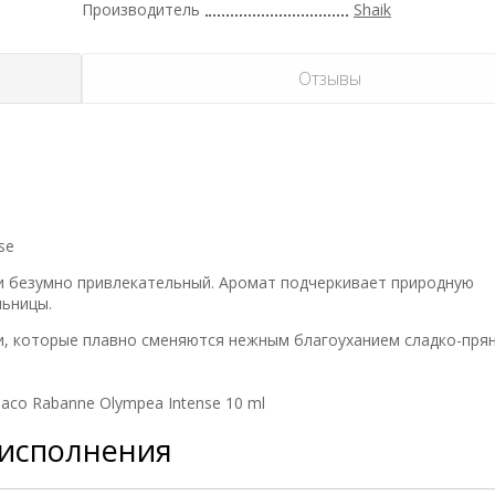
Производитель
Shaik
Отзывы
se
 и безумно привлекательный. Аромат подчеркивает природную
льницы.
, которые плавно сменяются нежным благоуханием сладко-прян
co Rabanne Olympea Intense 10 ml
 исполнения