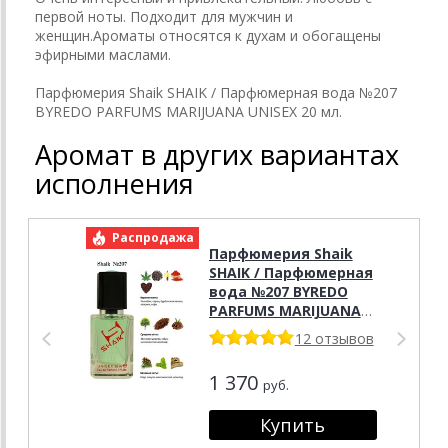
первой ноты. Подходит для мужчин и
женщин.Ароматы относятся к духам и обогащены
эфирными маслами.
Парфюмерия Shaik SHAIK / Парфюмерная вода №207
BYREDO PARFUMS MARIJUANA UNISEX 20 мл.
Аромат в других вариантах
исполнения
Распродажа
Р
Парфюмерия Shaik
SHAIK / Парфюмерная
вода №207 BYREDO
PARFUMS MARIJUANA
UNISEX , 50 мл.
12 отзывов
1 370
руб.