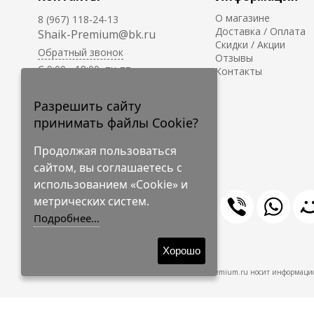
О магазине
8 (967) 118-24-13
Доставка / Оплата
Shaik-Premium@bk.ru
Скидки / Акции
Обратный звонок
Отзывы
C 9:00 - 18:00, пн-пт
Контакты
С 10:00 - 17:00, сб-вс
Приём заказов на сайте -
Разрешить сайту
круглосуточно.
принимать файлы Cookie?
Продолжая пользоваться
сайтом, вы соглашаетесь с
использованием «Cookie» и
метрических систем.
Подробнее...
© 2009-2026 Shaik-Premium
Хорошо
Shaik-Premium.ru носит информацио