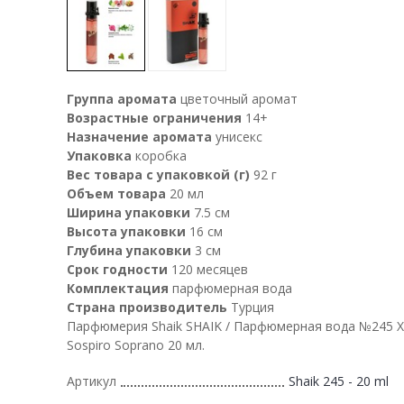
Группа аромата
цветочный аромат
Возрастные ограничения
14+
Назначение аромата
унисекс
Упаковка
коробка
Вес товара с упаковкой (г)
92 г
Объем товара
20 мл
Ширина упаковки
7.5 см
Высота упаковки
16 см
Глубина упаковки
3 см
Срок годности
120 месяцев
Комплектация
парфюмерная вода
Страна производитель
Турция
Парфюмерия Shaik SHAIK / Парфюмерная вода №245 Xe
Sospiro Soprano 20 мл.
Артикул
Shaik 245 - 20 ml