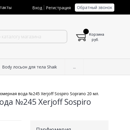
Обратный звонок
такты
Вход
Регистрация
Корзина
руб.
Body лосьон для тела Shaik
...
мерная вода №245 Xerjoff Sospiro Soprano 20 мл.
а №245 Xerjoff Sospiro
Парфюмерия