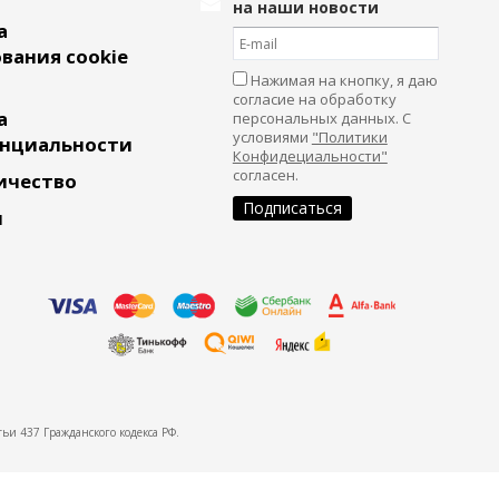
на наши новости
а
вания cookie
Нажимая на кнопку, я даю
согласие на обработку
а
персональных данных. С
условиями
"Политики
нциальности
Конфидециальности"
согласен.
ичество
и
ьи 437 Гражданского кодекса РФ.