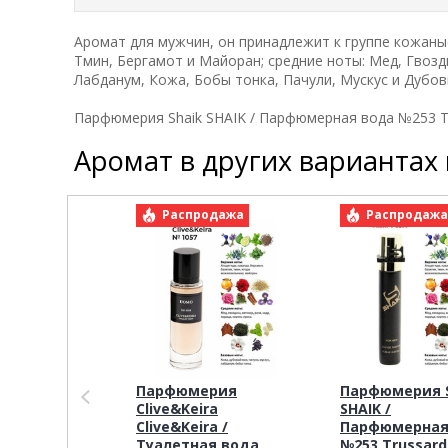
Аромат для мужчин, он принадлежит к группе кожаны
Тмин, Бергамот и Майоран; средние ноты: Мед, Гвозди
Лабданум, Кожа, Бобы тонка, Пачули, Мускус и Дубовы
Парфюмерия Shaik SHAIK / Парфюмерная вода №253 Tr
Аромат в других вариантах
Распродажа
Распродаж
Парфюмерия
Парфюмерия S
Clive&Keira
SHAIK /
Clive&Keira /
Парфюмерная
Туалетная вода
№253 Trussard