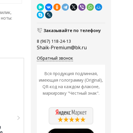
зилик,
 ноты:
Заказывайте по телефону
8 (967) 118-24-13
Shaik-Premium@bk.ru
Обратный звонок
Распродажа
Вся продукция подлинная,
имеющая голограмму (Original),
QR-код на каждом флаконе,
маркировку "Честный знак".
Тестер Shaik Тестер
SHAIK /
а
Парфюмерная вода
mo
№253 Trussardi Uomo