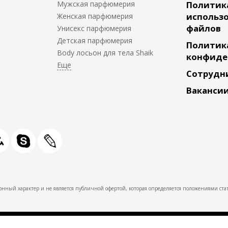
Мужская парфюмерия
Политик
использо
Женская парфюмерия
файлов
Унисекс парфюмерия
Детская парфюмерия
Политик
Body лосьон для тела Shaik
конфиде
Сотрудн
Ваканси
нный характер и не является публичной офертой, которая определяется положениями стат