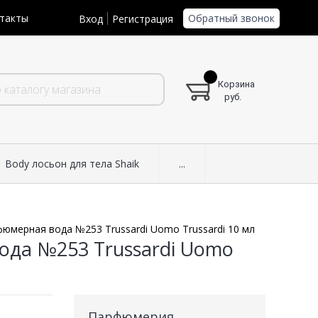
Обратный звонок
такты
Вход
Регистрация
Корзина
руб.
Body лосьон для тела Shaik
...
юмерная вода №253 Trussardi Uomo Trussardi 10 мл
ода №253 Trussardi Uomo
Парфюмерия