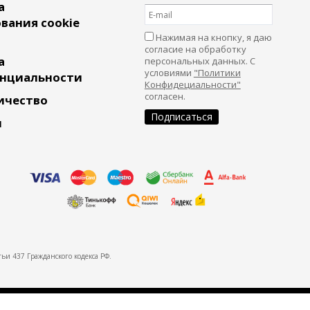
а
вания cookie
Нажимая на кнопку, я даю
согласие на обработку
а
персональных данных. С
условиями
"Политики
нциальности
Конфидециальности"
согласен.
ичество
и
ьи 437 Гражданского кодекса РФ.