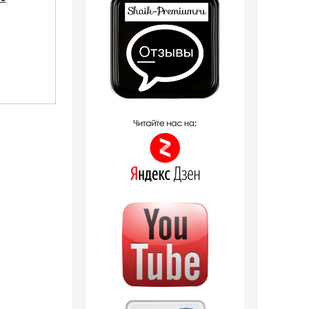
Trussardi 25 мл
1 отзыв
790
руб.