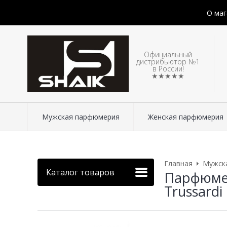
О маг
Официальный
дистрибьютор №1
в России!
★★★★★
Мужская парфюмерия
Женская парфюмерия
Главная
Мужск
Каталог товаров
Парфюмер
Trussardi