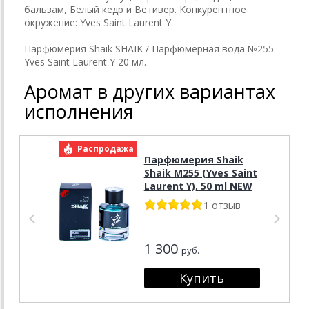
бальзам, Белый кедр и Ветивер. Конкурентное
окружение: Yves Saint Laurent Y.
Парфюмерия Shaik SHAIK / Парфюмерная вода №255
Yves Saint Laurent Y 20 мл.
Аромат в других вариантах
исполнения
Распродажа
Р
Парфюмерия Shaik
Shaik M255 (Yves Saint
Laurent Y), 50 ml NEW
1 отзыв
1 300
руб.