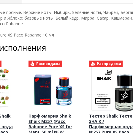
ые пряные. Верхние ноты: Имбирь, Зеленые ноты, Чабрец, Берга
р и Яблоко; базовые ноты: Белый кедр, Мирра, Сахар, Кашмеран,
co Rabanne.
re XS Paco Rabanne 10 мл
 исполнения
а
Распродажа
Распродажа
haik
Парфюмерия Shaik
Тестер Shaik Тесте
Shaik M257 (Paco
SHAIK /
 вода
Rabanne Pure XS for
Парфюмерная вод
Paco
Men), 50 ml NEW
№257 Pure XS Paco