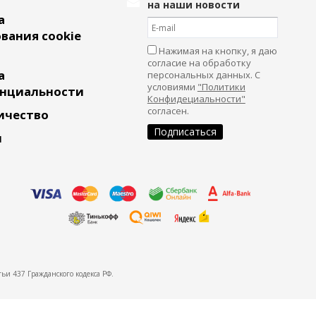
на наши новости
а
вания cookie
Нажимая на кнопку, я даю
согласие на обработку
а
персональных данных. С
условиями
"Политики
нциальности
Конфидециальности"
согласен.
ичество
и
ьи 437 Гражданского кодекса РФ.