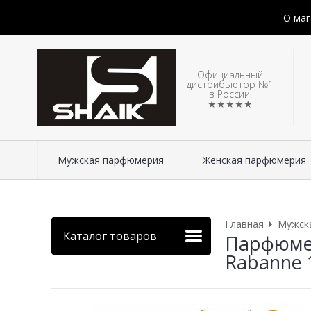
О маг
Официальный
дистрибьютор №1
в России!
★★★★★
Мужская парфюмерия
Женская парфюмерия
Главная
Мужск
Каталог товаров
Парфюмер
Rabanne 