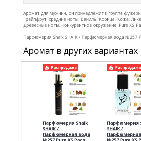
Аромат для мужчин, он принадлежит к группе фужерн
Грейпфрут; средние ноты: Ваниль, Корица, Кожа, Лике
Древесные ноты. Конкурентное окружение: Pure XS Pa
Парфюмерия Shaik SHAIK / Парфюмерная вода №257 Pu
Аромат в других вариантах
Распродажа
Распродаж
Парфюмерия Shaik
Парфюмерия S
SHAIK /
SHAIK /
Парфюмерная вода
Парфюмерная
№257 Pure XS Paco
№257 Pure XS 