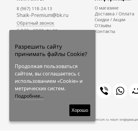
О магазине
8 (967) 118-24-13
Доставка / Оплата
Shaik-Premium@bk.ru
Скидки / Акции
Обратный звонок
Отзывы
C 9:00 - 18:00, пн-пт
Контакты
С 10:00 - 17:00, сб-вс
Приём заказов на сайте -
Разрешить сайту
круглосуточно.
принимать файлы Cookie?
Продолжая пользоваться
сайтом, вы соглашаетесь с
использованием «Cookie» и
метрических систем.
Подробнее...
© 2009-2026 Shaik-Premium
Хорошо
Shaik-Premium.ru носит информацио