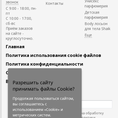
Унисекс
звонок
Контакты
парфюмерия
C 9:00 - 18:00, пн-
Детская
пт
парфюмерия
С 10:00 - 17:00,
сб-вс
Body лосьон
Приём заказов
для тела Shaik
на сайте -
круглосуточно.
Главная
Политика использования cookie файлов
Политика конфиденциальности
Сотрудничество
Вакансии
Разрешить сайту
принимать файлы Cookie?
Подпишитесь
на наши новости
Продолжая пользоваться сайтом,
вы соглашаетесь с
использованием «Cookie» и
Нажимая на кнопку, я даю согласие на обработку
метрических систем.
персональных данных. С условиями
"Политики