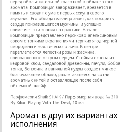
перед обольстительной красоткой в облаке этого
аромата. Композиция завораживает, врезается в
память и сводит с ума с первых секунд своего
звучания. Его обладательница знает, как покорить
сердце понравившегося мужчины, и успешно
применяет эти знания на практике. Начало
композиции представлено персиково-апельсиновым
соком с тонкими вкраплениями терпких ягод черной
смородины и экзотического личи. В центре
переплетаются лепестки розы и жасмина,
приправленные острым перцем. Стойкая основа из
кедровой хвои, сандаловой древесины, пачули, бобов
тонка, бензоина и ванильной пудры создает мягкое
благоухающее облако, разлетающееся на сотни
ароматных нитей и оставляющее после себя
объемный шлейф.
Парфюмерия Shaik SHAIK / Парфюмерная вода № 310
By Kilian Playing With The Devil, 10 мл.
Аромат в других вариантах
исполнения