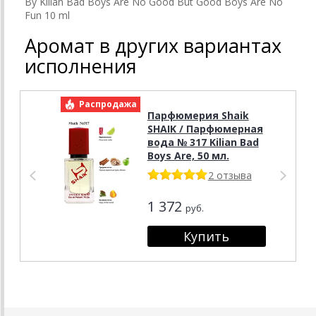
By Kilian Bad Boys Are No Good But Good Boys Are No
Fun 10 ml
Аромат в других вариантах
исполнения
Распродажа
Р
Парфюмерия Shaik
SHAIK / Парфюмерная
вода № 317 Kilian Bad
Boys Are, 50 мл.
2 отзыва
1 372
руб.