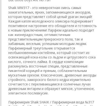
Shaik MW317 - это невероятная смесь самых
зажигательных, ярких, запоминающихся аккордов,
которая представляет собой целый ураган эмоций!
Каждая капля молодежного эликсира подчеркивает
позитивное настроение его обладателя и готовность
к новым приключениям! Парфюм идеально подходит
как жизнерадостным, оптимистичным
представительницам прекрасного пола, так и
забавным, веселым, успешным молодым людям.
Парфюмерный треугольник открывается
необыкновенным коктейлем, который состоит из
освежающей кока-колы со льдом и цитрусового сока
кислого, сочного лайма. В сердце композиции
раскинулись восточные специи, представленные
пикантной корицей и пряным, соблазнительным
мускатным орехом. Классические, древесные аккорды
стройного, заморского белого кедра изумительно
сочетаются с переливающимся в солнечных лучах
древесным янтарем и образуют мягкое, утонченное,
элегантное послевкусие.
Парфюмерия Shaik SHAIK / Парфюмерная вода №317