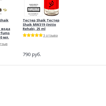
haik
Тестер Shaik Тестер
Shaik MW319 (Initio
 вода
Rehab), 25 ml
arfums
3 отзыва
50 мл.
отзыв
790
руб.