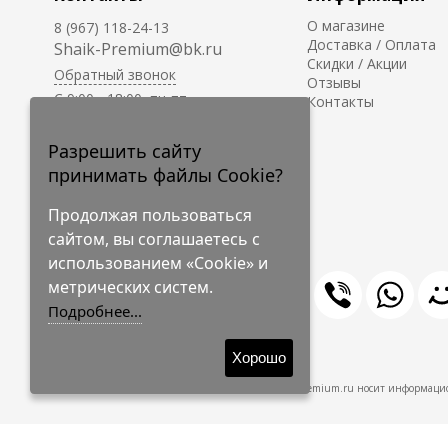
О магазине
8 (967) 118-24-13
Доставка / Оплата
Shaik-Premium@bk.ru
Скидки / Акции
Обратный звонок
Отзывы
C 9:00 - 18:00, пн-пт
Контакты
С 10:00 - 17:00, сб-вс
Приём заказов на сайте -
Разрешить сайту
круглосуточно.
принимать файлы Cookie?
Продолжая пользоваться
сайтом, вы соглашаетесь с
использованием «Cookie» и
метрических систем.
Подробнее...
© 2009-2026 Shaik-Premium
Хорошо
Shaik-Premium.ru носит информацио