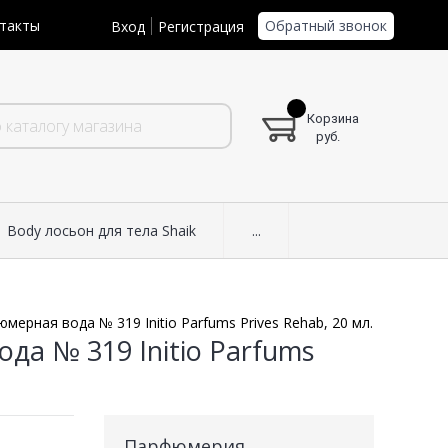
Обратный звонок
такты
Вход
Регистрация
Корзина
руб.
Body лосьон для тела Shaik
...
ерная вода № 319 Initio Parfums Prives Rehab, 20 мл.
а № 319 Initio Parfums
Парфюмерия