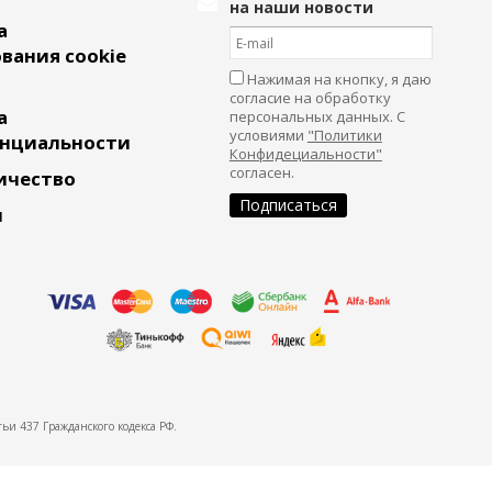
на наши новости
а
вания cookie
Нажимая на кнопку, я даю
согласие на обработку
а
персональных данных. С
условиями
"Политики
нциальности
Конфидециальности"
согласен.
ичество
и
ьи 437 Гражданского кодекса РФ.