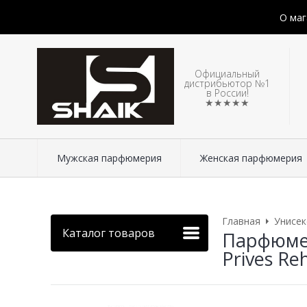
О маг
Официальный
дистрибьютор №1
в России!
★★★★★
Мужская парфюмерия
Женская парфюмерия
Главная
Унисе
Каталог товаров
Парфюмер
Prives Re