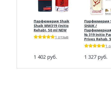
Парфюмерия Shaik
Парфюмерия S
Shaik MW319 (Initio
SHAIK /
Rehab), 50 ml NEW
Парфюмерная
№ 319 Initio P
1 отзыв
Prives Rehab, 
1 
1 402
руб.
1 327
руб.