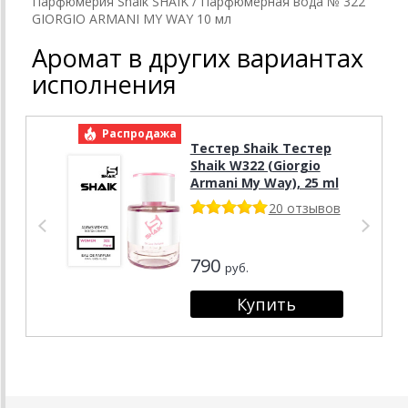
Парфюмерия Shaik SHAIK / Парфюмерная вода № 322
GIORGIO ARMANI MY WAY 10 мл
Аромат в других вариантах
исполнения
Распродажа
Р
Тестер Shaik Тестер
Shaik W322 (Giorgio
Armani My Way), 25 ml
20 отзывов
790
руб.