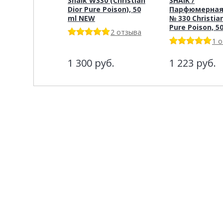
Shaik W330 (Christian
SHAIK /
Dior Pure Poison), 50
Парфюмерная
ml NEW
№ 330 Christian
Pure Poison, 5
2 отзыва
1 
1 300
руб.
1 223
руб.