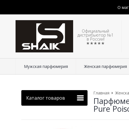
О маг
Официальный
дистрибьютор №1
в России!
★★★★★
Мужская парфюмерия
Женская парфюмерия
Главная
Женск
Каталог товаров
Парфюмер
Pure Pois