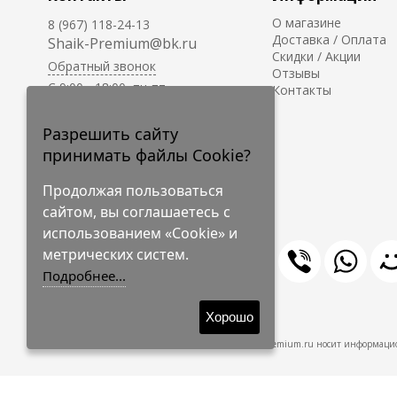
О магазине
8 (967) 118-24-13
Доставка / Оплата
Shaik-Premium@bk.ru
Скидки / Акции
Обратный звонок
Отзывы
C 9:00 - 18:00, пн-пт
Контакты
С 10:00 - 17:00, сб-вс
Приём заказов на сайте -
Разрешить сайту
круглосуточно.
принимать файлы Cookie?
Продолжая пользоваться
сайтом, вы соглашаетесь с
использованием «Cookie» и
метрических систем.
Подробнее...
© 2009-2026 Shaik-Premium
Хорошо
Shaik-Premium.ru носит информацио