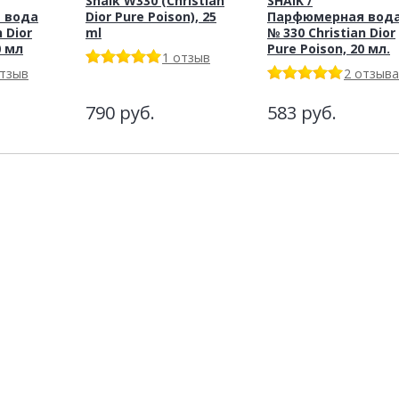
Shaik W330 (Christian
SHAIK /
 вода
Dior Pure Poison), 25
Парфюмерная вод
 Dior
ml
№ 330 Christian Dior
0 мл
Pure Poison, 20 мл.
1 отзыв
отзыв
2 отзыва
790
руб.
583
руб.