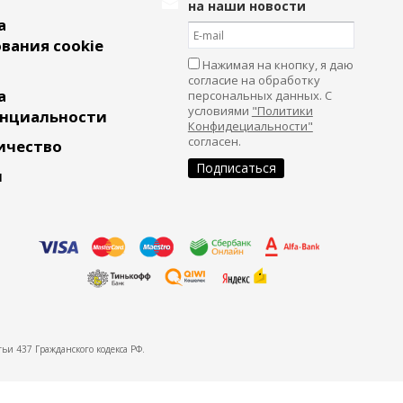
на наши новости
а
вания cookie
Нажимая на кнопку, я даю
согласие на обработку
а
персональных данных. С
условиями
"Политики
нциальности
Конфидециальности"
согласен.
ичество
и
ьи 437 Гражданского кодекса РФ.