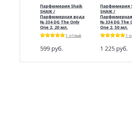
Парфюмерия Shaik
Парфюмерия S
SHAIK /
SHAIK /
Парфюмерная вода
Парфюмерная
№ 334 DG The Only
№ 334 DG The 
One 2, 20 мл.
One 2, 50 мл.
1 отзыв
1 
599
руб.
1 225
руб.