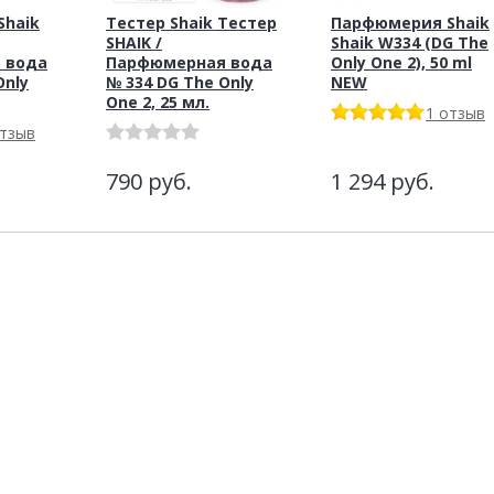
haik
Тестер Shaik Тестер
Парфюмерия Shaik
SHAIK /
Shaik W334 (DG The
 вода
Парфюмерная вода
Only One 2), 50 ml
Only
№ 334 DG The Only
NEW
One 2, 25 мл.
1 отзыв
отзыв
790
руб.
1 294
руб.