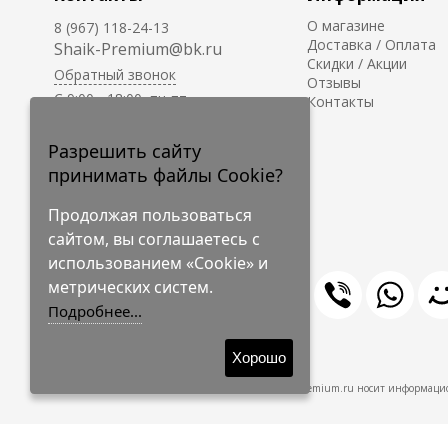
О магазине
8 (967) 118-24-13
Доставка / Оплата
Shaik-Premium@bk.ru
Скидки / Акции
Обратный звонок
Отзывы
C 9:00 - 18:00, пн-пт
Контакты
С 10:00 - 17:00, сб-вс
Приём заказов на сайте -
Разрешить сайту
круглосуточно.
принимать файлы Cookie?
Продолжая пользоваться
сайтом, вы соглашаетесь с
использованием «Cookie» и
метрических систем.
Подробнее...
© 2009-2026 Shaik-Premium
Хорошо
Shaik-Premium.ru носит информацио