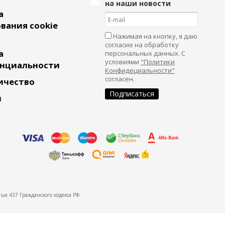
на наши новости
а
вания cookie
Нажимая на кнопку, я даю
согласие на обработку
а
персональных данных. С
условиями
"Политики
нциальности
Конфидециальности"
согласен.
ичество
и
ьи 437 Гражданского кодекса РФ.