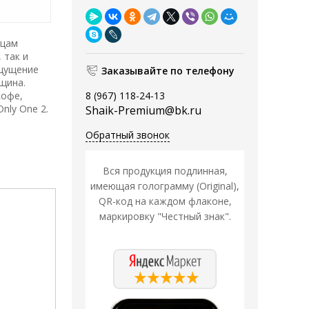
ицам
 так и
ощущение
Заказывайте по телефону
щина.
кофе,
8 (967) 118-24-13
nly One 2.
Shaik-Premium@bk.ru
Обратный звонок
Вся продукция подлинная,
имеющая голограмму (Original),
QR-код на каждом флаконе,
маркировку "Честный знак".