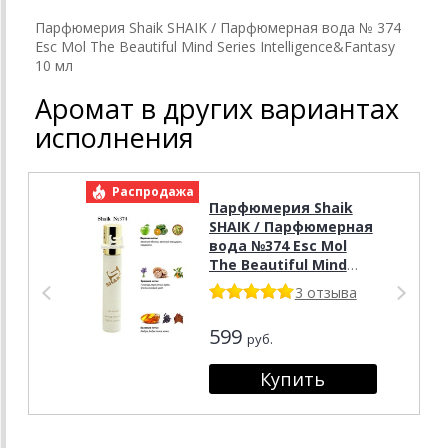
Парфюмерия Shaik SHAIK / Парфюмерная вода № 374
Esc Mol The Beautiful Mind Series Intelligence&Fantasy
10 мл
Аромат в других вариантах
исполнения
Распродажа
Р
Парфюмерия Shaik
SHAIK / Парфюмерная
вода №374 Esc Mol
The Beautiful Mind
Series
3 отзыва
Intelligence&Fantasy,
20 мл.
599
руб.