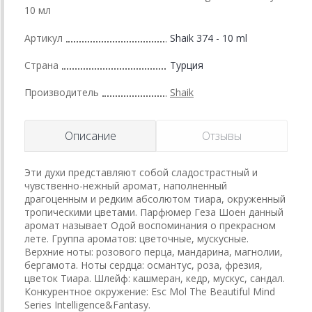
10 мл
Артикул
Shaik 374 - 10 ml
Страна
Турция
Производитель
Shaik
Описание
Отзывы
Эти духи представляют собой сладострастный и
чувственно-нежный аромат, наполненный
драгоценным и редким абсолютом тиара, окруженный
тропическими цветами. Парфюмер Геза Шоен данный
аромат называет Одой воспоминания о прекрасном
лете. Группа ароматов: цветочные, мускусные.
Верхние ноты: розового перца, мандарина, магнолии,
бергамота. Ноты сердца: османтус, роза, фрезия,
цветок Тиара. Шлейф: кашмеран, кедр, мускус, сандал.
Конкурентное окружение: Esc Mol The Beautiful Mind
Series Intelligence&Fantasy.