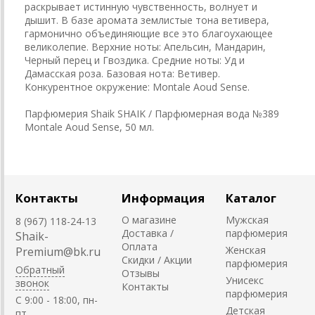
раскрывает истинную чувственность, волнует и
дышит. В базе аромата землистые тона ветивера,
гармонично объединяющие все это благоухающее
великолепие. Верхние ноты: Апельсин, Мандарин,
Черный перец и Гвоздика. Средние ноты: Уд и
Дамасская роза. Базовая нота: Ветивер.
Конкурентное окружение: Montale Aoud Sense.
Парфюмерия Shaik SHAIK / Парфюмерная вода №389
Montale Aoud Sense, 50 мл.
Контакты
Информация
Каталог
О магазине
Мужская
8 (967) 118-24-13
Доставка /
парфюмерия
Shaik-
Оплата
Женская
Premium@bk.ru
Скидки / Акции
парфюмерия
Обратный
Отзывы
Унисекс
звонок
Контакты
парфюмерия
C 9:00 - 18:00, пн-
Детская
пт