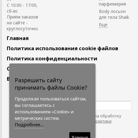
парфюмерия
С 10:00 - 17:00,
сб-вс
Body лосьон
Приём заказов
для тела Shaik
на сайте -
круглосуточно.
Главная
Политика использования cookie файлов
Политика конфиденциальности
Сотрудничество
Вакансии
Разрешить сайту
принимать файлы Cookie?
Подпишитесь
на наши новости
Продолжая пользоваться сайтом,
вы соглашаетесь с
использованием «Cookie» и
Нажимая на кнопку, я даю согласие на обработку
метрических систем.
персональных данных. С условиями
"Политики
Подробнее...
Конфидециальности"
согласен.
Хорошо