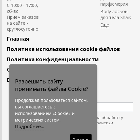
парфюмерия
С 10:00 - 17:00,
сб-вс
Body лосьон
Приём заказов
для тела Shaik
на сайте -
круглосуточно.
Главная
Политика использования cookie файлов
Политика конфиденциальности
Сотрудничество
Вакансии
Разрешить сайту
принимать файлы Cookie?
Подпишитесь
на наши новости
Продолжая пользоваться сайтом,
вы соглашаетесь с
использованием «Cookie» и
Нажимая на кнопку, я даю согласие на обработку
метрических систем.
персональных данных. С условиями
"Политики
Подробнее...
Конфидециальности"
согласен.
Хорошо