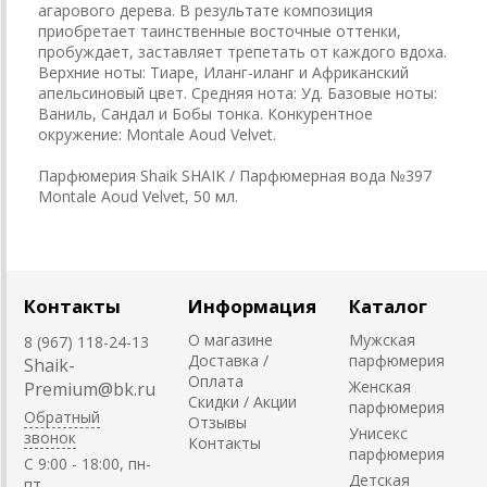
агарового дерева. В результате композиция
приобретает таинственные восточные оттенки,
пробуждает, заставляет трепетать от каждого вдоха.
Верхние ноты: Тиаре, Иланг-иланг и Африканский
апельсиновый цвет. Средняя нота: Уд. Базовые ноты:
Ваниль, Сандал и Бобы тонка. Конкурентное
окружение: Montale Aoud Velvet.
Парфюмерия Shaik SHAIK / Парфюмерная вода №397
Montale Aoud Velvet, 50 мл.
Контакты
Информация
Каталог
О магазине
Мужская
8 (967) 118-24-13
Доставка /
парфюмерия
Shaik-
Оплата
Женская
Premium@bk.ru
Скидки / Акции
парфюмерия
Обратный
Отзывы
Унисекс
звонок
Контакты
парфюмерия
C 9:00 - 18:00, пн-
Детская
пт