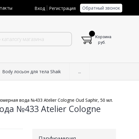
Обратный звонок
такты
Вход
Регистрация
Корзина
руб.
Body лосьон для тела Shaik
...
мерная вода №433 Atelier Cologne Oud Saphir, 50 мл.
да №433 Atelier Cologne
Парфюмерия