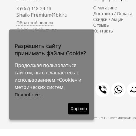
О магазине
8 (967) 118-24-13
Доставка / Оплата
Shaik-Premium@bk.ru
Скидки / Акции
Обратный звонок
Отзывы
C 9:00 - 18:00, пн-пт
Контакты
С 10:00 - 17:00, сб-вс
Приём заказов на сайте -
Разрешить сайту
круглосуточно.
принимать файлы Cookie?
Продолжая пользоваться
сайтом, вы соглашаетесь с
использованием «Cookie» и
метрических систем.
Подробнее...
© 2009-2026 Shaik-Premium
Хорошо
Shaik-Premium.ru носит информацио