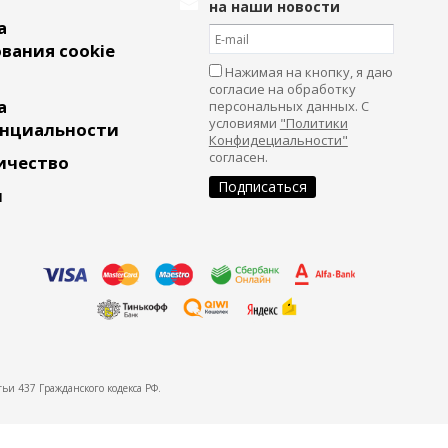
на наши новости
а
вания cookie
Нажимая на кнопку, я даю
согласие на обработку
а
персональных данных. С
условиями
"Политики
нциальности
Конфидециальности"
согласен.
ичество
и
ьи 437 Гражданского кодекса РФ.