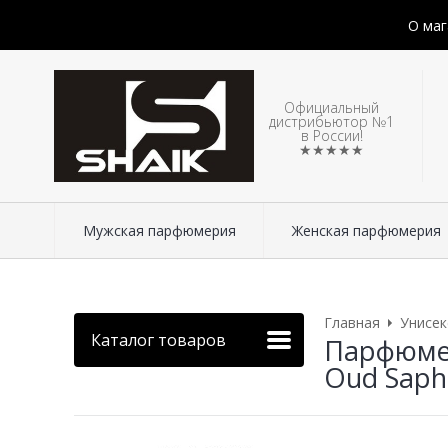
О маг
Официальный
дистрибьютор №1
в России!
★★★★★
Мужская парфюмерия
Женская парфюмерия
Главная
Унисе
Каталог товаров
Парфюмер
Oud Saphi