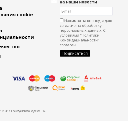
на наши новости
а
вания cookie
Нажимая на кнопку, я даю
согласие на обработку
а
персональных данных. С
условиями
"Политики
нциальности
Конфидециальности"
согласен.
ичество
и
ьи 437 Гражданского кодекса РФ.