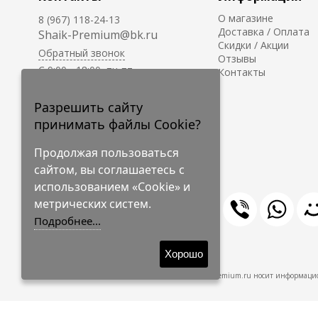
О магазине
8 (967) 118-24-13
Доставка / Оплата
Shaik-Premium@bk.ru
Скидки / Акции
Обратный звонок
Отзывы
C 9:00 - 18:00, пн-пт
Контакты
С 10:00 - 17:00, сб-вс
Приём заказов на сайте -
Разрешить сайту
круглосуточно.
принимать файлы Cookie?
Продолжая пользоваться
сайтом, вы соглашаетесь с
использованием «Cookie» и
метрических систем.
Подробнее...
© 2009-2026 Shaik-Premium
Хорошо
Shaik-Premium.ru носит информацио