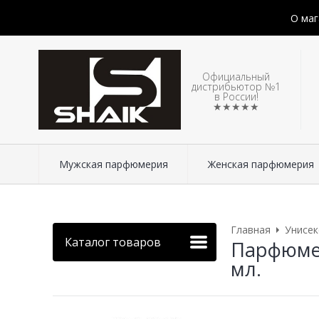
О маг
Официальный
дистрибьютор №1
в России!
★★★★★
Мужская парфюмерия
Женская парфюмерия
Главная
Унисе
Каталог товаров
Парфюмер
мл.