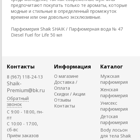
предпочитают покупать только те ароматы, которые
модные и стильные в определенный промежуток
времени или они довольно эксклюзивные.
Парфюмерия Shaik SHAIK / Парфюмерная вода № 47
Diesel Fuel for Life 50 мл
Контакты
Информация
Каталог
О магазине
Мужская
8 (967) 118-24-13
Доставка /
парфюмерия
Shaik-
Оплата
Женская
Premium@bk.ru
Скидки / Акции
парфюмерия
Обратный
Отзывы
Унисекс
звонок
Контакты
парфюмерия
C 9:00 - 18:00, пн-
Детская
пт
парфюмерия
С 10:00 - 17:00,
сб-вс
Body лосьон
Приём заказов
для тела Shaik