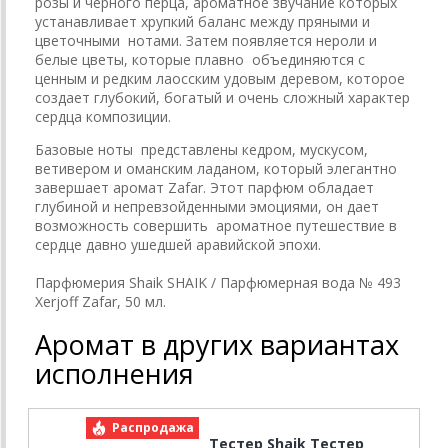
розы и черного перца, ароматное звучание которых
устанавливает хрупкий баланс между пряными и
цветочными нотами. Затем появляется нероли и
белые цветы, которые плавно объединяются с
ценным и редким лаосским удовым деревом, которое
создает глубокий, богатый и очень сложный характер
сердца композиции.
Базовые ноты представлены кедром, мускусом,
ветивером и оманским ладаном, который элегантно
завершает аромат Zafar. Этот парфюм обладает
глубиной и непревзойденными эмоциями, он дает
возможность совершить ароматное путешествие в
сердце давно ушедшей аравийской эпохи.
Парфюмерия Shaik SHAIK / Парфюмерная вода № 493
Xerjoff Zafar, 50 мл.
Аромат в других вариантах
исполнения
Распродажа
Р
Тестер Shaik Тестер