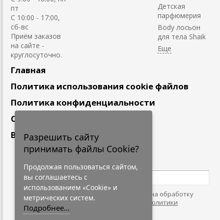
Детская
пт
парфюмерия
С 10:00 - 17:00,
сб-вс
Body лосьон
Приём заказов
для тела Shaik
на сайте -
круглосуточно.
Главная
Политика использования cookie файлов
Политика конфиденциальности
Сотрудничество
Вакансии
Разрешить сайту
принимать файлы Cookie?
Подпишитесь
на наши новости
Продолжая пользоваться сайтом,
вы соглашаетесь с
использованием «Cookie» и
Нажимая на кнопку, я даю согласие на обработку
метрических систем.
персональных данных. С условиями
"Политики
Подробнее...
Конфидециальности"
согласен.