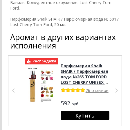
Ваниль. Конкурентное окружение: Lost Cherry Tom
Ford.
Парфюмерия Shaik SHAIK / Парфюмерная вода № 5017
Lost Cherry Tom Ford, 50 мл.
Аромат в других вариантах
исполнения
Распродажа
Р
Парфюмерия Shaik
SHAIK / Парфюмерная
вода №265 TOM FORD
LOST CHERRY UNISEX 20
мл.
26 отзывов
592
руб.