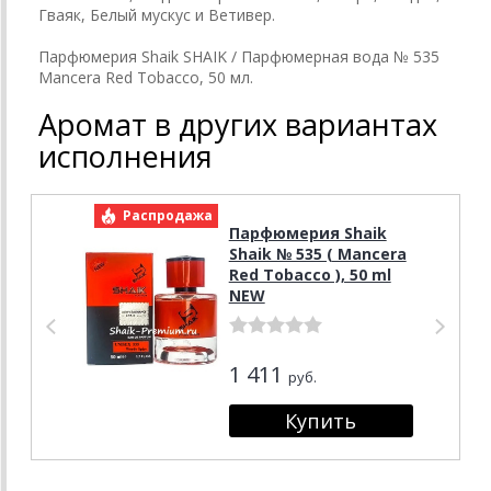
Гваяк, Белый мускус и Ветивер.
Парфюмерия Shaik SHAIK / Парфюмерная вода № 535
Mancera Red Tobacco, 50 мл.
Аромат в других вариантах
исполнения
Распродажа
Р
Парфюмерия Shaik
Shaik № 535 ( Mancera
Red Tobacco ), 50 ml
NEW
1 411
руб.