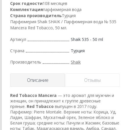
Срок годности
108 месяцев
Комплектация
парфюмерная вода
Страна производитель
Турция
Парфюмерия Shaik SHAIK / Парфюмерная вода № 535
Mancera Red Tobacco, 50 мл.
Артикул
Shaik 535 - 50 ml
Страна
Турция
Производитель
Shaik
Описание
Отзывы
Red Tobacco
Mancera
— это аромат для мужчин и
женщин, он принадлежит к группе древесные
пряные.
Red Tobacco
выпущен в 2017 году.
Парфюмер: Pierre Montale. Верхние ноты: Корица, Уд,
Ладан, Шафран, Мускатный орех, Зеленое яблоко и
Белая груша; средние ноты: Пачули и Жасмин; базовые
ноты: Табак, Мадагаскарская ваниль, Амбра, Сандал,