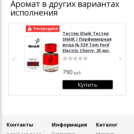
Аромат в других вариантах
исполнения
Распродажа
Р
Тестер Shaik Тестер
SHAIK / Парфюмерная
вода № 539 Tom Ford
Electric Cherry, 25 мл.
790
руб.
Контакты
Информация
Каталог
О магазине
Мужская