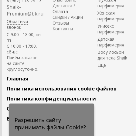
8 (967) 118-24-13
Доставка /
парфюмерия
Shaik-
Оплата
Женская
Premium@bk.ru
Скидки / Акции
парфюмерия
Обратный
Отзывы
Унисекс
звонок
Контакты
парфюмерия
C 9:00 - 18:00, пн-
Детская
пт
парфюмерия
С 10:00 - 17:00,
сб-вс
Body лосьон
Приём заказов
для тела Shaik
на сайте -
круглосуточно.
Главная
Политика использования cookie файлов
Политика конфиденциальности
Сотрудничество
Вакансии
Разрешить сайту
принимать файлы Cookie?
Подпишитесь
на наши новости