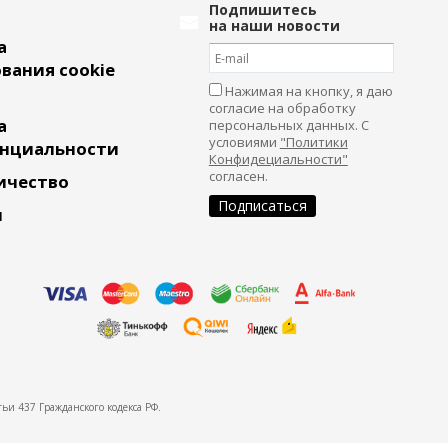
Подпишитесь
на наши новости
а
вания cookie
Нажимая на кнопку, я даю
согласие на обработку
а
персональных данных. С
условиями
"Политики
нциальности
Конфидециальности"
согласен.
ичество
и
ьи 437 Гражданского кодекса РФ.