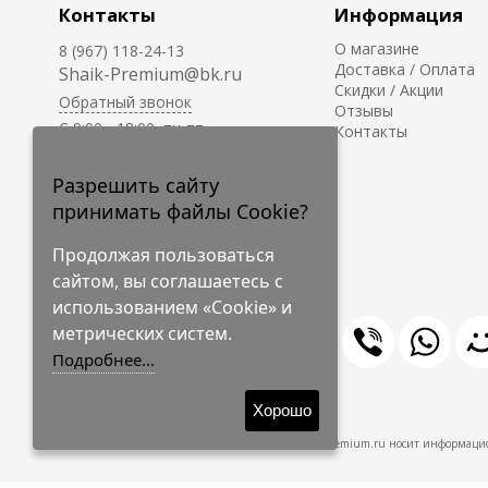
Контакты
Информация
О магазине
8 (967) 118-24-13
Доставка / Оплата
Shaik-Premium@bk.ru
Скидки / Акции
Обратный звонок
Отзывы
C 9:00 - 18:00, пн-пт
Контакты
С 10:00 - 17:00, сб-вс
Приём заказов на сайте -
Разрешить сайту
круглосуточно.
принимать файлы Cookie?
Продолжая пользоваться
сайтом, вы соглашаетесь с
использованием «Cookie» и
метрических систем.
Подробнее...
© 2009-2026 Shaik-Premium
Хорошо
Shaik-Premium.ru носит информацио