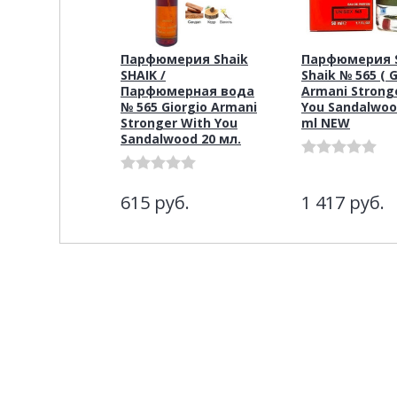
Парфюмерия Shaik
Парфюмерия S
SHAIK /
Shaik № 565 ( G
Парфюмерная вода
Armani Strong
№ 565 Giorgio Armani
You Sandalwood
Stronger With You
ml NEW
Sandalwood 20 мл.
615
руб.
1 417
руб.