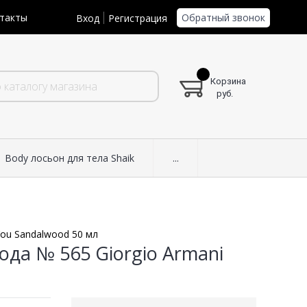
Обратный звонок
такты
Вход
Регистрация
Корзина
руб.
Body лосьон для тела Shaik
...
You Sandalwood 50 мл
да № 565 Giorgio Armani