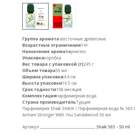
Группа аромата
восточные древесные
Возрастные ограничения
14+
Назначение аромата
унисекс
Упаковка
коробка
Вес товара с упаковкой (г)
245 г
Объем товара
50 мл
Ширина упаковки
4.4 см
Высота упаковки
10.5 см
Срок годности
108 месяцев
Комплектация
парфюмерная вода
Страна производитель
Турция
Парфюмерия Shaik SHAIK / Парфюмерная вода № 565 G
Armani Stronger With You Sandalwood 50 мл
Артикул
Shaik 565 - 50 ml