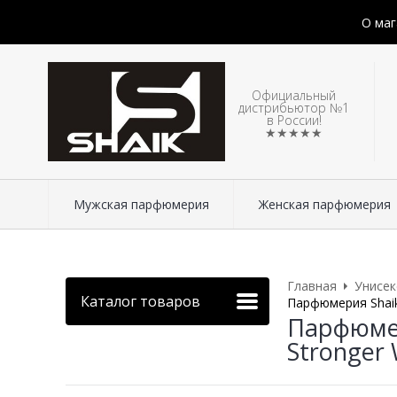
О маг
Официальный
дистрибьютор №1
в России!
★★★★★
Мужская парфюмерия
Женская парфюмерия
Главная
Унисе
Каталог товаров
Парфюмерия Shaik
Парфюмер
Stronger 