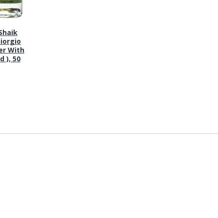
haik
iorgio
er With
 ), 50