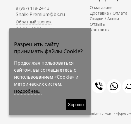
О магазине
8 (967) 118-24-13
Доставка / Оплата
Shaik-Premium@bk.ru
Скидки / Акции
Обратный звонок
Отзывы
C 9:00 - 18:00, пн-пт
Контакты
С 10:00 - 17:00, сб-вс
Приём заказов на сайте -
Разрешить сайту
круглосуточно.
принимать файлы Cookie?
Продолжая пользоваться
сайтом, вы соглашаетесь с
использованием «Cookie» и
метрических систем.
Подробнее...
© 2009-2026 Shaik-Premium
Хорошо
Shaik-Premium.ru носит информацио