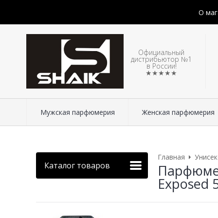
О маг
Официальный
дистрибьютор №1
в России!
★★★★★
Мужская парфюмерия
Женская парфюмерия
Главная
Унисе
Каталог товаров
Парфюмер
Exposed 