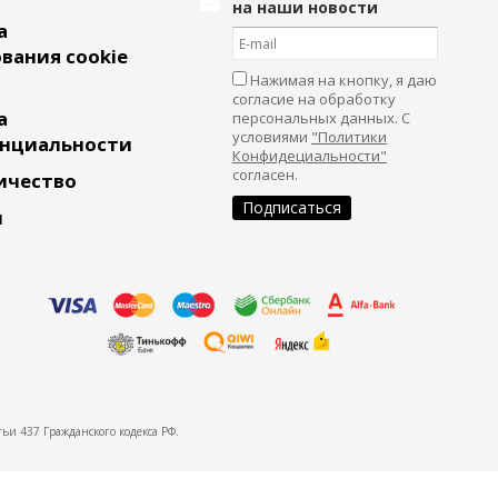
на наши новости
а
вания cookie
Нажимая на кнопку, я даю
согласие на обработку
а
персональных данных. С
условиями
"Политики
нциальности
Конфидециальности"
согласен.
ичество
и
ьи 437 Гражданского кодекса РФ.