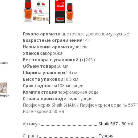
Группа аромата
цветочные древесно-мускусные
Возрастные ограничения
14+
Назначение аромата
унисекс
Упаковка
коробка
Вес товара с упаковкой (г)
245 г
Объем товара
50 мл
Ширина упаковки
4.4 см
Высота упаковки
10.5 см
Срок годности
108 месяцев
Комплектация
парфюмерная вода
Страна производитель
Турция
Парфюмерия Shaik SHAIK / Парфюмерная вода № 567 
Rose Exposed 50 мл
Артикул
Shaik 567 - 50 ml
Страна
Турция