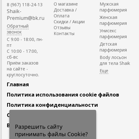
О магазине
Мужская
8 (967) 118-24-13
Доставка /
парфюмерия
Shaik-
Оплата
Женская
Premium@bk.ru
Скидки / Акции
парфюмерия
Обратный
Отзывы
Унисекс
звонок
Контакты
парфюмерия
C 9:00 - 18:00, пн-
Детская
пт
парфюмерия
С 10:00 - 17:00,
сб-вс
Body лосьон
Приём заказов
для тела Shaik
на сайте -
круглосуточно.
Главная
Политика использования cookie файлов
Политика конфиденциальности
Сотрудничество
Вакансии
Разрешить сайту
принимать файлы Cookie?
Подпишитесь