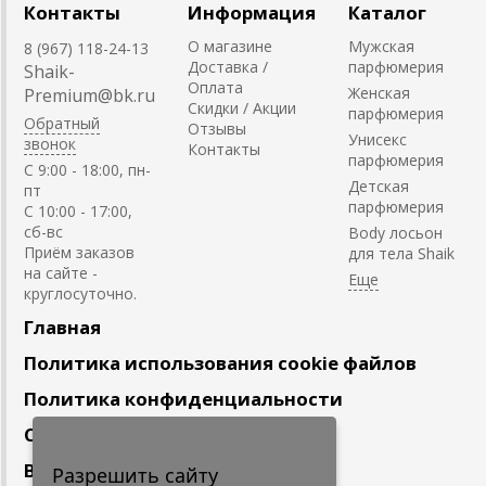
Контакты
Информация
Каталог
О магазине
Мужская
8 (967) 118-24-13
Доставка /
парфюмерия
Shaik-
Оплата
Женская
Premium@bk.ru
Скидки / Акции
парфюмерия
Обратный
Отзывы
Унисекс
звонок
Контакты
парфюмерия
C 9:00 - 18:00, пн-
Детская
пт
парфюмерия
С 10:00 - 17:00,
сб-вс
Body лосьон
Приём заказов
для тела Shaik
на сайте -
круглосуточно.
Главная
Политика использования cookie файлов
Политика конфиденциальности
Сотрудничество
Вакансии
Разрешить сайту