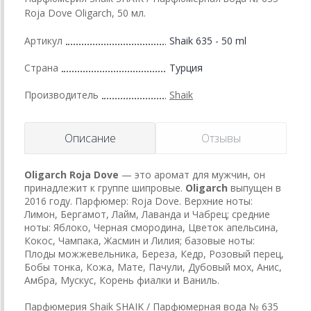
Roja Dove Oligarch, 50 мл.
Артикул
Shaik 635 - 50 ml
Страна
Турция
Производитель
Shaik
Описание
Отзывы
Oligarch
Roja Dove
— это аромат для мужчин, он
принадлежит к группе шипровые.
Oligarch
выпущен в
2016 году. Парфюмер: Roja Dove. Верхние ноты:
Лимон, Бергамот, Лайм, Лаванда и Чабрец; средние
ноты: Яблоко, Черная смородина, Цветок апельсина,
Кокос, Чампака, Жасмин и Лилия; базовые ноты:
Плоды можжевельника, Береза, Кедр, Розовый перец,
Бобы тонка, Кожа, Мате, Пачули, Дубовый мох, Анис,
Амбра, Мускус, Корень фиалки и Ваниль.
Парфюмерия Shaik SHAIK / Парфюмерная вода № 635