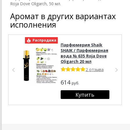
Roja Dove Oligarch, 50 мл.
Аромат в других вариантах
исполнения
Распродажа
Р
Парфюмерия Shaik
SHAIK / Парфюмерная
вода № 635 Roja Dove
Oligarch 20 мл
2 отзыва
614
руб.