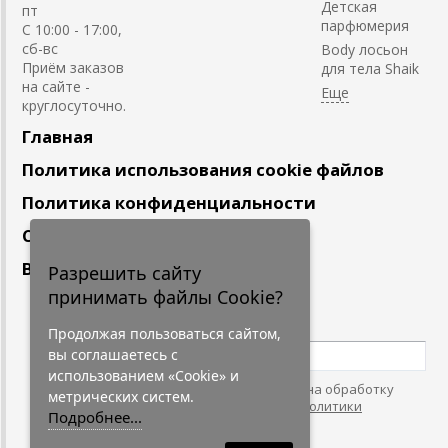
Детская
пт
парфюмерия
С 10:00 - 17:00,
сб-вс
Body лосьон
Приём заказов
для тела Shaik
на сайте -
круглосуточно.
Главная
Политика использования cookie файлов
Политика конфиденциальности
Сотрудничество
Вакансии
Разрешить сайту
принимать файлы Cookie?
Подпишитесь
на наши новости
Продолжая пользоваться сайтом,
вы соглашаетесь с
использованием «Cookie» и
Нажимая на кнопку, я даю согласие на обработку
метрических систем.
персональных данных. С условиями
"Политики
Подробнее...
Конфидециальности"
согласен.