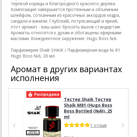
терпкой корицы и благородного красного дерева.
Композиция завершается протяжным и объемным
шлейфом, сотканным из красочных аккордов кедра,
сандала и ванили. Глубокий, потрясающий и яркий,
этот аромат - ваш шанс бросить вызов стандартам.
Ароматы относятся к духам и обогащены эфирными
маслами. Конкурентное окружение: Hugo Boss №6.
Парфюмерия Shaik SHAIK / Парфюмерная вода № 81
Hugo Boss №6, 20 мл.
Аромат в других вариантах
исполнения
Распродажа
Р
Тестер Shaik Тестер
Shaik M81 (Hugo Boss
Boss Bottled (№6)), 25
ml
1 отзыв