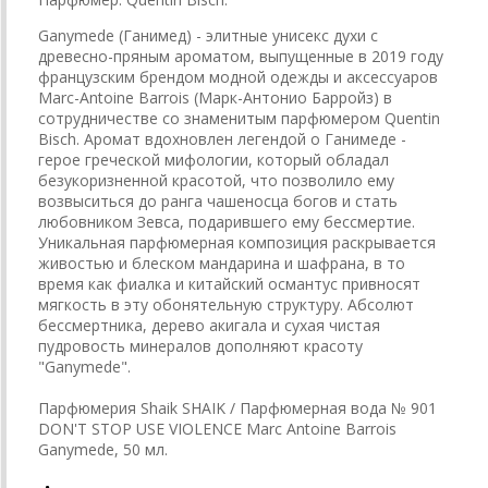
Ganymede (Ганимед) - элитные унисекс духи с
древесно-пряным ароматом, выпущенные в 2019 году
французским брендом модной одежды и аксессуаров
Marc-Antoine Barrois (Марк-Антонио Барройз) в
сотрудничестве со знаменитым парфюмером Quentin
Bisch. Аромат вдохновлен легендой о Ганимеде -
герое греческой мифологии, который обладал
безукоризненной красотой, что позволило ему
возвыситься до ранга чашеносца богов и стать
любовником Зевса, подарившего ему бессмертие.
Уникальная парфюмерная композиция раскрывается
живостью и блеском мандарина и шафрана, в то
время как фиалка и китайский османтус привносят
мягкость в эту обонятельную структуру. Абсолют
бессмертника, дерево акигала и сухая чистая
пудровость минералов дополняют красоту
"Ganymede".
Парфюмерия Shaik SHAIK / Парфюмерная вода № 901
DON'T STOP USE VIOLENCE Marc Antoine Barrois
Ganymede, 50 мл.