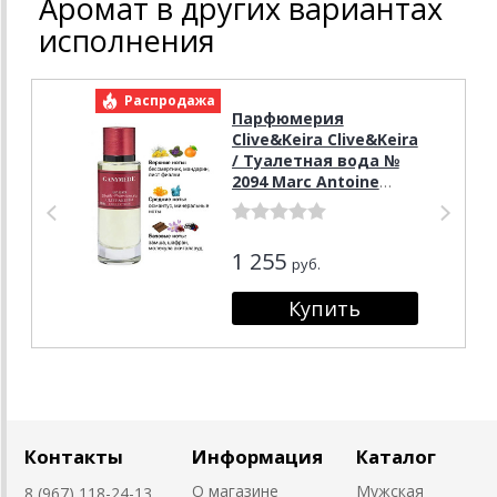
Аромат в других вариантах
исполнения
Распродажа
Р
Парфюмерия
Clive&Keira Clive&Keira
/ Туалетная вода №
2094 Marc Antoine
Barrois Ganymede 30
ml
1 255
руб.
Контакты
Информация
Каталог
О магазине
Мужская
8 (967) 118-24-13