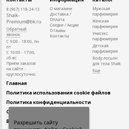
О магазине
Мужская
8 (967) 118-24-13
Доставка /
парфюмерия
Shaik-
Оплата
Женская
Premium@bk.ru
Скидки / Акции
парфюмерия
Обратный
Отзывы
Унисекс
звонок
Контакты
парфюмерия
C 9:00 - 18:00, пн-
Детская
пт
парфюмерия
С 10:00 - 17:00,
сб-вс
Body лосьон
Приём заказов
для тела Shaik
на сайте -
круглосуточно.
Главная
Политика использования cookie файлов
Политика конфиденциальности
Сотрудничество
Вакансии
Разрешить сайту