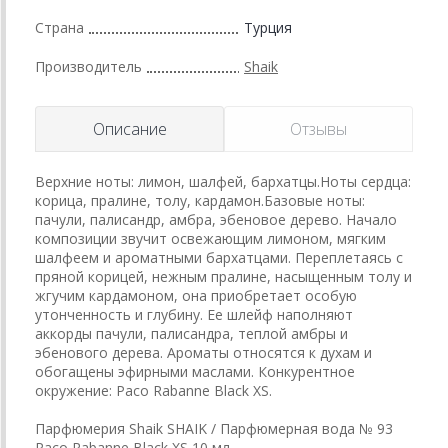
Страна
Турция
Производитель
Shaik
Описание
Отзывы
Верхние ноты: лимон, шалфей, бархатцы.Ноты сердца:
корица, пралине, толу, кардамон.Базовые ноты:
пачули, палисандр, амбра, эбеновое дерево. Начало
композиции звучит освежающим лимоном, мягким
шалфеем и ароматными бархатцами. Переплетаясь с
пряной корицей, нежным пралине, насыщенным толу и
жгучим кардамоном, она приобретает особую
утонченность и глубину. Ее шлейф наполняют
аккорды пачули, палисандра, теплой амбры и
эбенового дерева. Ароматы относятся к духам и
обогащены эфирными маслами. Конкурентное
окружение: Paco Rabanne Black XS.
Парфюмерия Shaik SHAIK / Парфюмерная вода № 93
Paco Rabanne Black XS 10 мл.