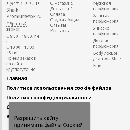
О магазине
Мужская
8 (967) 118-24-13
Доставка /
парфюмерия
Shaik-
Оплата
Женская
Premium@bk.ru
Скидки / Акции
парфюмерия
Обратный
Отзывы
Унисекс
звонок
Контакты
парфюмерия
C 9:00 - 18:00, пн-
Детская
пт
парфюмерия
С 10:00 - 17:00,
сб-вс
Body лосьон
Приём заказов
для тела Shaik
на сайте -
круглосуточно.
Главная
Политика использования cookie файлов
Политика конфиденциальности
Сотрудничество
Вакансии
Разрешить сайту
принимать файлы Cookie?
Подпишитесь