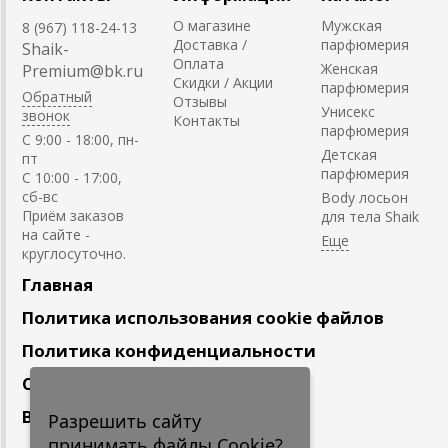
О магазине
Мужская
8 (967) 118-24-13
Доставка /
парфюмерия
Shaik-
Оплата
Женская
Premium@bk.ru
Скидки / Акции
парфюмерия
Обратный
Отзывы
Унисекс
звонок
Контакты
парфюмерия
C 9:00 - 18:00, пн-
Детская
пт
парфюмерия
С 10:00 - 17:00,
сб-вс
Body лосьон
Приём заказов
для тела Shaik
на сайте -
круглосуточно.
Главная
Политика использования cookie файлов
Политика конфиденциальности
Сотрудничество
Вакансии
Разрешить сайту
принимать файлы Cookie?