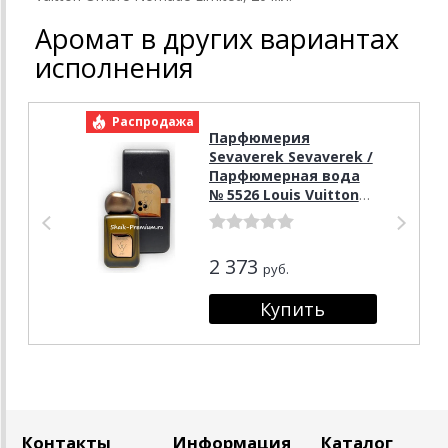
Аромат в других вариантах
исполнения
Распродажа
Р
Парфюмерия
Sevaverek Sevaverek /
Парфюмерная вода
№ 5526 Louis Vuitton
Ombre Nomade, 50 мл.
2 373
руб.
Контакты
Информация
Каталог