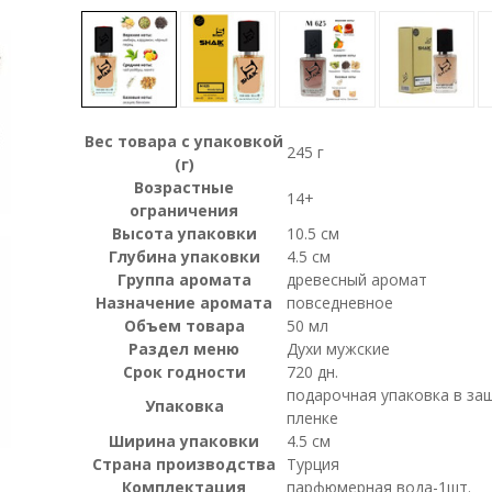
Вес товара с упаковкой
245 г
(г)
Возрастные
14+
ограничения
Высота упаковки
10.5 см
Глубина упаковки
4.5 см
Группа аромата
древесный аромат
Назначение аромата
повседневное
Объем товара
50 мл
Раздел меню
Духи мужские
Срок годности
720 дн.
подарочная упаковка в за
Упаковка
пленке
Ширина упаковки
4.5 см
Страна производства
Турция
Комплектация
парфюмерная вода-1шт.