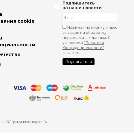
Подпишитесь
на наши новости
а
вания cookie
Нажимая на кнопку, я даю
согласие на обработку
а
персональных данных. С
условиями
"Политики
нциальности
Конфидециальности"
согласен.
ичество
и
ьи 437 Гражданского кодекса РФ.