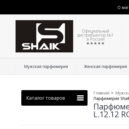
О маг
Официальный
дистрибьютор №1
в России!
★★★★★
Мужская парфюмерия
Женская парфюмерия
Главная
Мужск
Каталог товаров
Парфюмерия Shaik
Парфюмер
L.12.12 