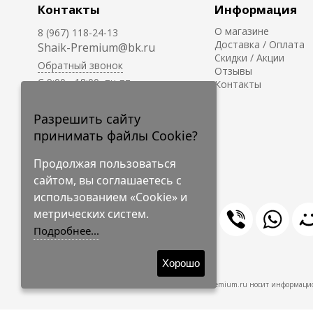
Контакты
Информация
О магазине
8 (967) 118-24-13
Доставка / Оплата
Shaik-Premium@bk.ru
Скидки / Акции
Обратный звонок
Отзывы
C 9:00 - 18:00, пн-пт
Контакты
С 10:00 - 17:00, сб-вс
Приём заказов на сайте -
Разрешить сайту
круглосуточно.
принимать файлы Cookie?
Продолжая пользоваться
сайтом, вы соглашаетесь с
использованием «Cookie» и
метрических систем.
Подробнее...
© 2009-2026 Shaik-Premium
Хорошо
Shaik-Premium.ru носит информацио