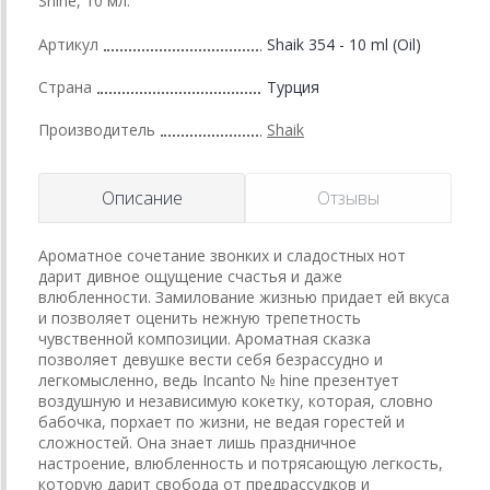
Shine, 10 мл.
Артикул
Shaik 354 - 10 ml (Oil)
Страна
Турция
Производитель
Shaik
Описание
Отзывы
Ароматное сочетание звонких и сладостных нот
дарит дивное ощущение счастья и даже
влюбленности. Замилование жизнью придает ей вкуса
и позволяет оценить нежную трепетность
чувственной композиции. Ароматная сказка
позволяет девушке вести себя безрассудно и
легкомысленно, ведь Incanto № hine презентует
воздушную и независимую кокетку, которая, словно
бабочка, порхает по жизни, не ведая горестей и
сложностей. Она знает лишь праздничное
настроение, влюбленность и потрясающую легкость,
которую дарит свобода от предрассудков и