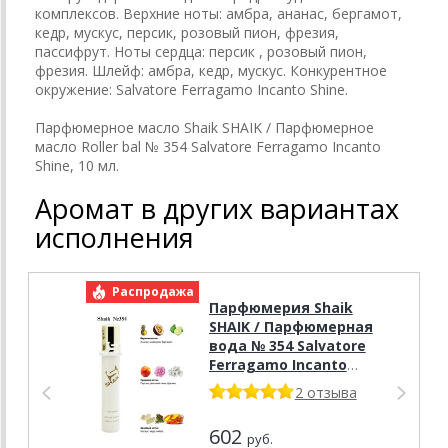
комплексов. Верхние ноты: амбра, ананас, бергамот,
кедр, мускус, персик, розовый пион, фрезия,
пассифрут. Ноты сердца: персик , розовый пион,
фрезия. Шлейф: амбра, кедр, мускус. Конкурентное
окружение: Salvatore Ferragamo Incanto Shine.
Парфюмерное масло Shaik SHAIK / Парфюмерное
масло Roller bal № 354 Salvatore Ferragamo Incanto
Shine, 10 мл.
Аромат в других вариантах
исполнения
Распродажа
Р
Парфюмерия Shaik
SHAIK / Парфюмерная
вода № 354 Salvatore
Ferragamo Incanto
Shine, 20 мл.
2 отзыва
602
руб.