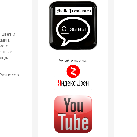
 цвет и
смин,
ие с
азовые
дца:
 Разносорт