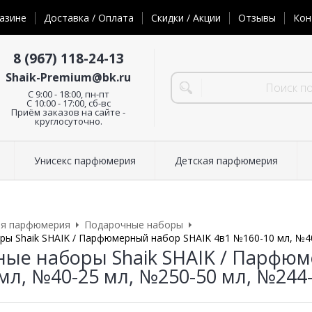
азине
Доставка / Оплата
Скидки / Акции
Отзывы
Кон
8 (967) 118-24-13
Shaik-Premium@bk.ru
C 9:00 - 18:00, пн-пт
С 10:00 - 17:00, сб-вс
Приём заказов на сайте -
круглосуточно.
Унисекс парфюмерия
Детская парфюмерия
ая парфюмерия
Подарочные наборы
ы Shaik SHAIK / Парфюмерный набор SHAIK 4в1 №160-10 мл, №40-
ые наборы Shaik SHAIK / Парфюм
мл, №40-25 мл, №250-50 мл, №244-