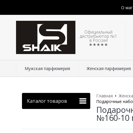
О маг
Официальный
дистрибьютор №1
в России!
★★★★★
Мужская парфюмерия
Женская парфюмерия
Главная
Женск
Каталог товаров
Подарочные набор
Подарочн
№160-10 