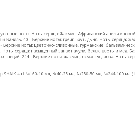
руктовые ноты. Ноты сердца: Жасмин, Африканский апельсиновый
 и Ваниль. 40 - Верхние ноты: грейпфрут, дыня. Ноты сердца: жа
0 - Верхние ноты: цветочно-сливочные, гурманские, бальзамическ
 Ноты сердца: насыщенный запах пачули, белые цветы и мёд. Б
 специй. 244 - Верхние ноты: жасмин, османтус, роза. Ноты сер
 SHAIK 4в1 №160-10 мл, №40-25 мл, №250-50 мл, №244-100 мл (