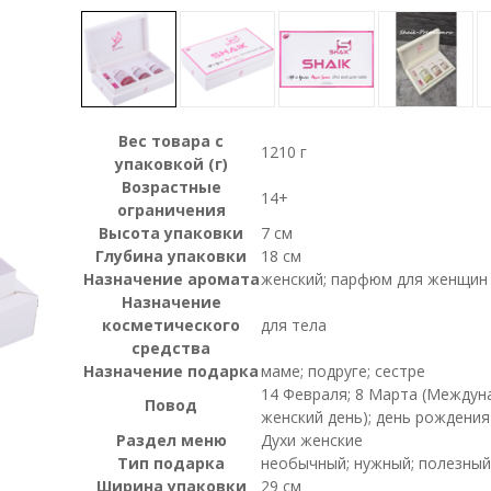
Вес товара с
1210 г
упаковкой (г)
Возрастные
14+
ограничения
Высота упаковки
7 см
Глубина упаковки
18 см
Назначение аромата
женский; парфюм для женщин
Назначение
косметического
для тела
средства
Назначение подарка
маме; подруге; сестре
14 Февраля; 8 Марта (Между
Повод
женский день); день рождения
Раздел меню
Духи женские
Тип подарка
необычный; нужный; полезный
Ширина упаковки
29 см