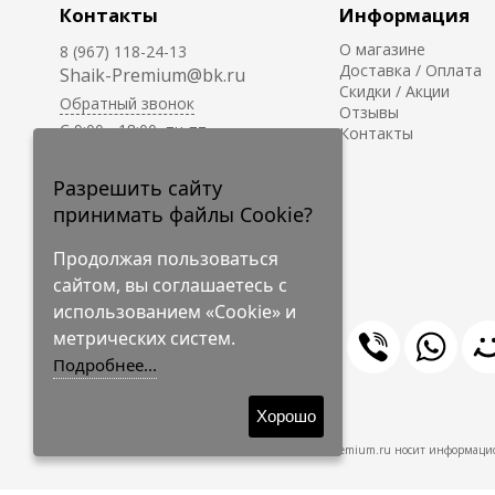
Контакты
Информация
О магазине
8 (967) 118-24-13
Доставка / Оплата
Shaik-Premium@bk.ru
Скидки / Акции
Обратный звонок
Отзывы
C 9:00 - 18:00, пн-пт
Контакты
С 10:00 - 17:00, сб-вс
Приём заказов на сайте -
Разрешить сайту
круглосуточно.
принимать файлы Cookie?
Продолжая пользоваться
сайтом, вы соглашаетесь с
использованием «Cookie» и
метрических систем.
Подробнее...
© 2009-2026 Shaik-Premium
Хорошо
Shaik-Premium.ru носит информацио