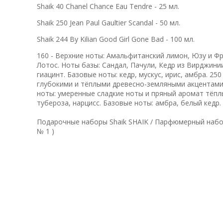
Shaik 40 Chanel Chance Eau Tendre - 25 мл.
Shaik 250 Jean Paul Gaultier Scandal - 50 мл.
Shaik 244 By Kilian Good Girl Gone Bad - 100 мл.
160 - Верхние ноты: Амальфитанский лимон, Юзу и Ф
Лотос. Ноты базы: Сандал, Пачули, Кедр из Вирджинии
гиацинт. Базовые ноты: кедр, мускус, ирис, амбра. 25
глубокими и тёплыми древесно-земляными акцентами.
ноты: умеренные сладкие ноты и пряный аромат тёплых
тубероза, нарцисс. Базовые ноты: амбра, белый кедр.
Подарочные наборы Shaik SHAIK / Парфюмерный набор
№ 1 )