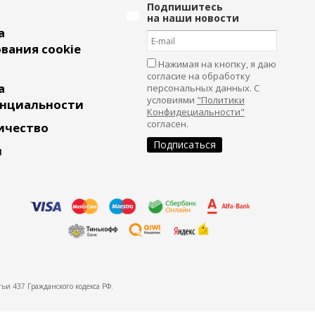
Подпишитесь
на наши новости
а
вания cookie
Нажимая на кнопку, я даю
согласие на обработку
а
персональных данных. С
условиями
"Политики
нциальности
Конфидециальности"
согласен.
ичество
и
ьи 437 Гражданского кодекса РФ.