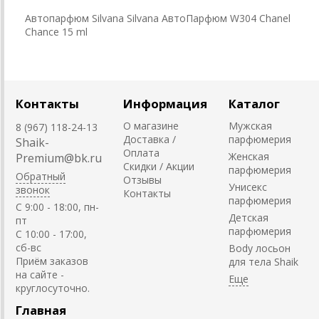
Автопарфюм Silvana Silvana АвтоПарфюм W304 Chanel
Chance 15 ml
Контакты
Информация
Каталог
О магазине
Мужская
8 (967) 118-24-13
Доставка /
парфюмерия
Shaik-
Оплата
Женская
Premium@bk.ru
Скидки / Акции
парфюмерия
Обратный
Отзывы
Унисекс
звонок
Контакты
парфюмерия
C 9:00 - 18:00, пн-
Детская
пт
парфюмерия
С 10:00 - 17:00,
сб-вс
Body лосьон
Приём заказов
для тела Shaik
на сайте -
круглосуточно.
Главная