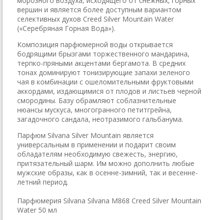
морозного воздуха, исходящего от снежных, горных
вершин и является более доступным вариантом
селективных духов Creed Silver Mountain Water
(«Серебряная Горная Вода»).
Композиция парфюмерной воды открывается
бодрящими брызгами торжественного мандарина,
терпко-пряными акцентами бергамота. В средних
тонах доминируют тонизирующие запахи зеленого
чая в комбинации с ошеломительными фруктовыми
аккордами, издающимися от плодов и листьев черной
смородины. Базу обрамляют соблазнительные
нюансы мускуса, многогранного петитгрейна,
загадочного сандала, неотразимого гальбанума.
Парфюм Silvana Silver Mountain является
универсальным в применении и подарит своим
обладателям необходимую свежесть, энергию,
притязательный шарм. Им можно дополнить любые
мужские образы, как в осенне-зимний, так и весенне-
летний период.
Парфюмерия Silvana Silvana М868 Creed Silver Mountain
Water 50 мл