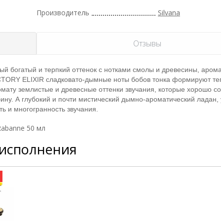
Производитель
Silvana
Отзывы
й богатый и терпкий оттенок с нотками смолы и древесины, аром
ICTORY ELIXIR сладковато-дымные ноты бобов тонка формируют те
мату землистые и древесные оттенки звучания, которые хорошо со
бину. А глубокий и почти мистический дымно-ароматический ладан,
ь и многогранность звучания.
 Rabanne 50 мл
 исполнения
а