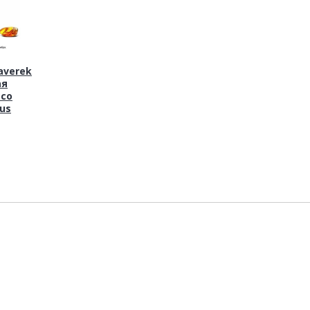
averek
ая
aco
tus