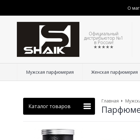
О маг
Официальный
дистрибьютор №1
в России!
★★★★★
Мужская парфюмерия
Женская парфюмерия
Главная
Мужск
Каталог товаров
Парфюмери