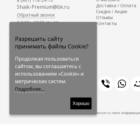
8 (967) 118-24-13
Доставка / Оплата
Shaik-Premium@bk.ru
Скидки / Акции
Обратный звонок
Отзывы
C 9:00 - 18:00, пн-пт
Контакты
С 10:00 - 17:00, сб-вс
Приём заказов на сайте -
Разрешить сайту
круглосуточно.
принимать файлы Cookie?
Продолжая пользоваться
сайтом, вы соглашаетесь с
использованием «Cookie» и
метрических систем.
Подробнее...
© 2009-2026 Shaik-Premium
Хорошо
Shaik-Premium.ru носит информацио
Создано
на платформе