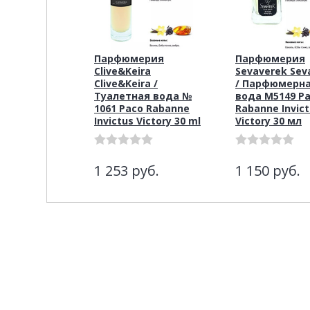
Парфюмерия
Парфюмерия
Clive&Keira
Sevaverek Sev
Clive&Keira /
/ Парфюмерн
Туалетная вода №
вода M5149 P
1061 Paco Rabanne
Rabanne Invic
Invictus Victory 30 ml
Victory 30 мл
1 253
руб.
1 150
руб.