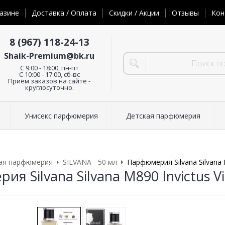
азине
Доставка / Оплата
Скидки / Акции
Отзывы
Кон
8 (967) 118-24-13
Shaik-Premium@bk.ru
C 9:00 - 18:00, пн-пт
С 10:00 - 17:00, сб-вс
Приём заказов на сайте -
круглосуточно.
Унисекс парфюмерия
Детская парфюмерия
ая парфюмерия
SILVANA - 50 мл
Парфюмерия Silvana Silvana М
я Silvana Silvana М890 Invictus Vi