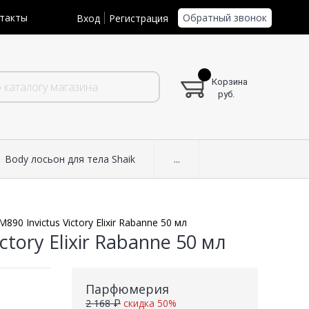
Обратный звонок
такты
Вход
Регистрация
Корзина
руб.
Body лосьон для тела Shaik
...
890 Invictus Victory Elixir Rabanne 50 мл
ctory Elixir Rabanne 50 мл
Парфюмерия
2 168 ₽
скидка 50%