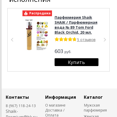
Распродажа
Р
Парфюмерия Shaik
SHAIK / Парфюмерная
вода № 89 Tom Ford
Black Orchid, 20 мл.
5 отзывов
603
руб.
Контакты
Информация
Каталог
О магазине
Мужская
8 (967) 118-24-13
Доставка /
парфюмерия
Shaik-
Оплата
Женская
Premium@bk.ru