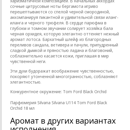
харизматичной композицией. В начальных аккордах
сочные цитрусовые ноты бергамота игриво
перешептываются со спелой черной смородиной,
аккомпанируя пикантной и удивительной связи иланг-
иланга и черного трюфеля. В сердце парюфма в
глубокм и томном звучании солирует хозяйка бала
черная орхидея, которую элегантно оттеняет нежный
аромат лотоса. Бархатный шлейф из благородных
переливов сандала, ветивера и пачули, припудренный
сладкой дымкой и пряностью ладана и благовоний,
соблазнительно касается кожи, приглашая в мир
чувственной неги.
Эти духи будоражат воображение чувственностью,
покоряют утонченной многогранностью, соблазняют
элегантностью.
Конкурентное окружение:
Tom Ford Black Orchid
Парфюмерия Silvana Silvana U114 Tom Ford Black
Orchid 18 мл
Аромат в других вариантах
исполнения