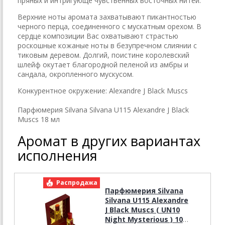
пряных и интригующе чувственных восточных нитей.
Верхние ноты аромата захватывают пикантностью
черного перца, соединенного с мускатным орехом. В
сердце композиции Вас охватывают страстью
роскошные кожаные ноты в безупречном слиянии с
тиковым деревом. Долгий, поистине королевский
шлейф окутает благородной пеленой из амбры и
сандала, окропленного мускусом.
Конкурентное окружение:
Alexandre J Black Muscs
Парфюмерия Silvana Silvana U115 Alexandre J Black
Muscs 18 мл
Аромат в других вариантах
исполнения
Распродажа
Р
Парфюмерия Silvana
Silvana U115 Alexandre
J Black Muscs ( UN10
Night Mysterious ) 100