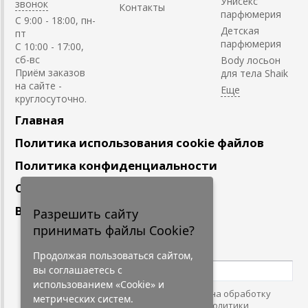
Унисекс
звонок
Контакты
парфюмерия
C 9:00 - 18:00, пн-
Детская
пт
парфюмерия
С 10:00 - 17:00,
сб-вс
Body лосьон
Приём заказов
для тела Shaik
на сайте -
круглосуточно.
Главная
Политика использования cookie файлов
Политика конфиденциальности
Сотрудничество
Вакансии
Разрешить сайту
принимать файлы Cookie?
Подпишитесь
на наши новости
Продолжая пользоваться сайтом,
вы соглашаетесь с
использованием «Cookie» и
Нажимая на кнопку, я даю согласие на обработку
метрических систем.
персональных данных. С условиями
"Политики