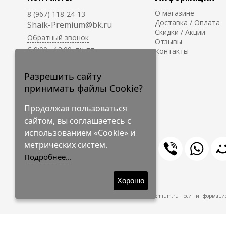
О магазине
8 (967) 118-24-13
Доставка / Оплата
Shaik-Premium@bk.ru
Скидки / Акции
Обратный звонок
Отзывы
C 9:00 - 18:00, пн-пт
Контакты
С 10:00 - 17:00, сб-вс
Приём заказов на сайте -
Разрешить сайту
круглосуточно.
принимать файлы Cookie?
Продолжая пользоваться
сайтом, вы соглашаетесь с
использованием «Cookie» и
метрических систем.
Подробнее...
© 2009-2026 Shaik-Premium
Хорошо
Shaik-Premium.ru носит информацио