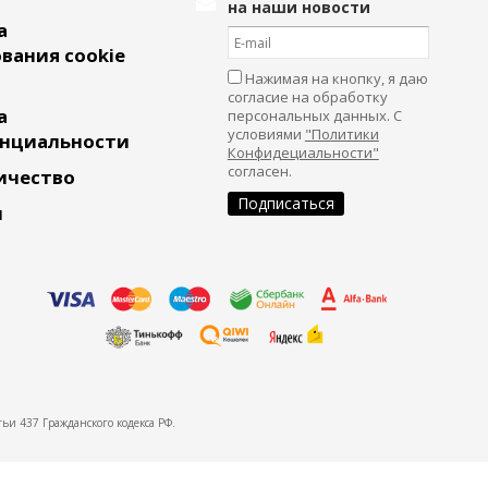
на наши новости
а
вания cookie
Нажимая на кнопку, я даю
согласие на обработку
а
персональных данных. С
условиями
"Политики
нциальности
Конфидециальности"
согласен.
ичество
и
ьи 437 Гражданского кодекса РФ.