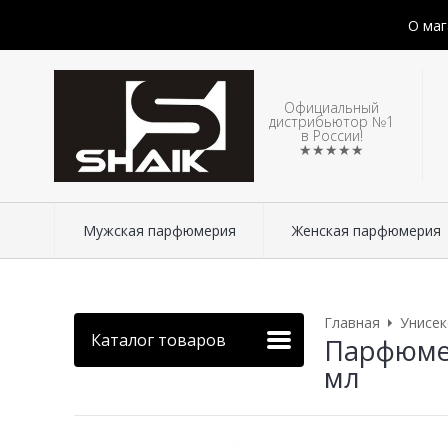
О маг
Официальный
дистрибьютор №1
в России!
★★★★★
Мужская парфюмерия
Женская парфюмерия
Главная
Унисе
Каталог товаров
Парфюмери
мл