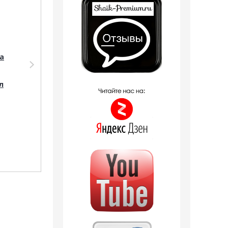
a
Парфюмерия Shaik
Парфюмерия Shaik
Shaik W266 (Jo
SHAIK /
Malone Blackberry &
Парфюмерная вода
л
Bay), 50 ml NEW
№ 266 Jo Malone
Blackberry Bay 10 мл
2 отзыва
1 отзыв
1 294
руб.
380
руб.