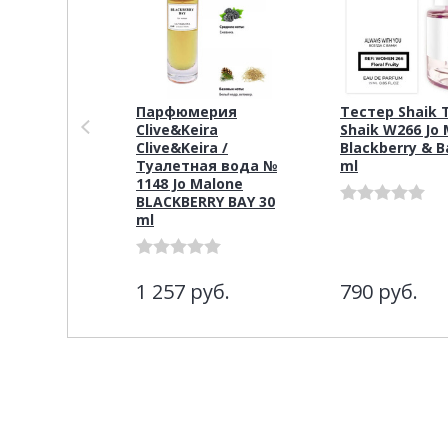
Парфюмерия
Тестер Shaik 
Clive&Keira
Shaik W266 Jo
Clive&Keira /
Blackberry & B
Туалетная вода №
ml
1148 Jo Malone
BLACKBERRY BAY 30
ml
1 257
руб.
790
руб.