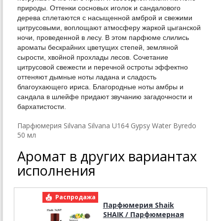
природы. Оттенки сосновых иголок и сандалового
дерева сплетаются с насыщенной амброй и свежими
цитрусовыми, воплощают атмосферу жаркой цыганской
ночи, проведенной в лесу. В этом парфюме слились
ароматы бескрайних цветущих степей, земляной
сырости, хвойной прохлады лесов. Сочетание
цитрусовой свежести и перечной остроты эффектно
оттеняют дымные ноты ладана и сладость
благоухающего ириса. Благородные ноты амбры и
сандала в шлейфе придают звучанию загадочности и
бархатистости.
Парфюмерия Silvana Silvana U164 Gypsy Water Byredo
50 мл
Аромат в других вариантах
исполнения
Распродажа
Р
Парфюмерия Shaik
SHAIK / Парфюмерная