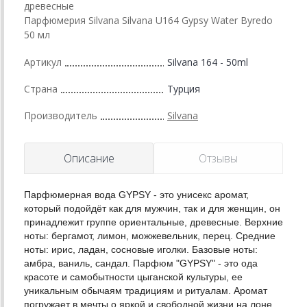
древесные
Парфюмерия Silvana Silvana U164 Gypsy Water Byredo
50 мл
Артикул
Silvana 164 - 50ml
Страна
Турция
Производитель
Silvana
Описание
Отзывы
Парфюмерная вода GYPSY - это унисекс аромат,
который подойдёт как для мужчин, так и для женщин, он
принадлежит группе ориентальные, древесные. Верхние
ноты: бергамот, лимон, можжевельник, перец. Средние
ноты: ирис, ладан, сосновые иголки. Базовые ноты:
амбра, ваниль, сандал. Парфюм "GYPSY" - это ода
красоте и самобытности цыганской культуры, ее
уникальным обычаям традициям и ритуалам. Аромат
погружает в мечты о яркой и свободной жизни на лоне