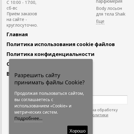
парфюмерия
С 10:00 - 17:00,
сб-вс
Body лосьон
Приём заказов
для тела Shaik
на сайте -
круглосуточно.
Главная
Политика использования cookie файлов
Политика конфиденциальности
Сотрудничество
Вакансии
Разрешить сайту
принимать файлы Cookie?
Подпишитесь
на наши новости
Продолжая пользоваться сайтом,
вы соглашаетесь с
использованием «Cookie» и
Нажимая на кнопку, я даю согласие на обработку
метрических систем.
персональных данных. С условиями
"Политики
Подробнее...
Конфидециальности"
согласен.
Хорошо