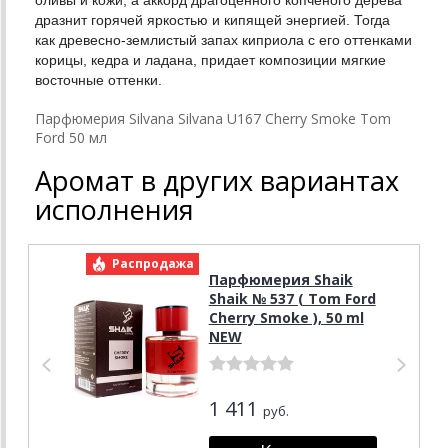
дразнит горячей яркостью и кипящей энергией. Тогда
как древесно-землистый запах киприола с его оттенками
корицы, кедра и ладана, придает композиции мягкие
восточные оттенки.
Парфюмерия Silvana Silvana U167 Cherry Smoke Tom
Ford 50 мл
Аромат в других вариантах
исполнения
Распродажа
Р
Парфюмерия Shaik
Shaik № 537 ( Tom Ford
Cherry Smoke ), 50 ml
NEW
1 411
руб.