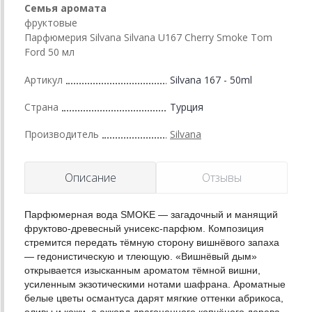
Семья аромата
фруктовые
Парфюмерия Silvana Silvana U167 Cherry Smoke Tom
Ford 50 мл
Артикул
Silvana 167 - 50ml
Страна
Турция
Производитель
Silvana
Описание
Отзывы
Парфюмерная вода SMOKE — загадочный и манящий
фруктово-древесный унисекс-парфюм. Композиция
стремится передать тёмную сторону вишнёвого запаха
― гедонистическую и тлеющую. «Вишнёвый дым»
открывается изысканным ароматом тёмной вишни,
усиленным экзотическими нотами шафрана. Ароматные
белые цветы османтуса дарят мягкие оттенки абрикоса,
оливы и кожи, а аккорд драгоценного копчёного дерева