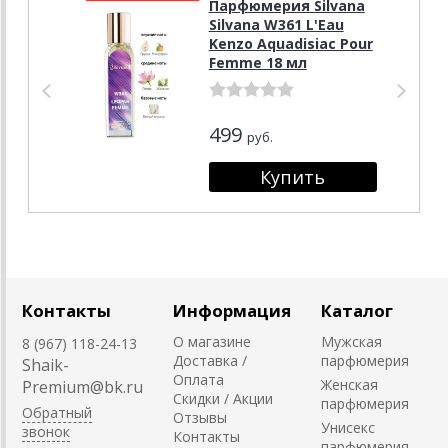
Парфюмерия Silvana
Silvana W361 L'Eau
Kenzo Aquadisiac Pour
Femme 18 мл
499
руб.
Контакты
Информация
Каталог
О магазине
Мужская
8 (967) 118-24-13
Доставка /
парфюмерия
Shaik-
Оплата
Женская
Premium@bk.ru
Скидки / Акции
парфюмерия
Обратный
Отзывы
Унисекс
звонок
Контакты
парфюмерия