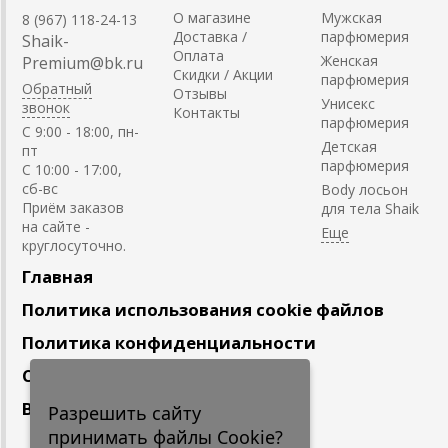
О магазине
Мужская
8 (967) 118-24-13
Доставка /
парфюмерия
Shaik-
Оплата
Женская
Premium@bk.ru
Скидки / Акции
парфюмерия
Обратный
Отзывы
Унисекс
звонок
Контакты
парфюмерия
C 9:00 - 18:00, пн-
Детская
пт
парфюмерия
С 10:00 - 17:00,
сб-вс
Body лосьон
Приём заказов
для тела Shaik
на сайте -
круглосуточно.
Главная
Политика использования cookie файлов
Политика конфиденциальности
Сотрудничество
Вакансии
Разрешить сайту
принимать файлы Cookie?
Подпишитесь