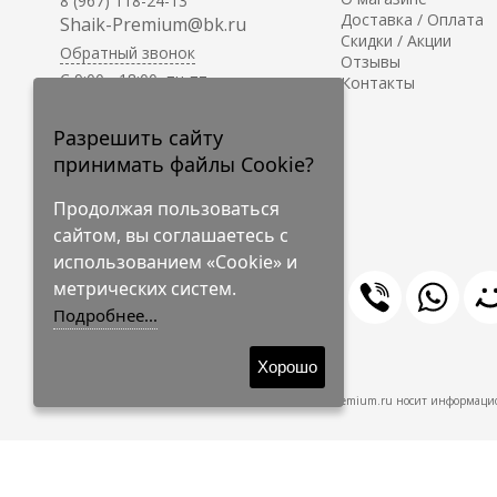
8 (967) 118-24-13
Доставка / Оплата
Shaik-Premium@bk.ru
Скидки / Акции
Обратный звонок
Отзывы
C 9:00 - 18:00, пн-пт
Контакты
С 10:00 - 17:00, сб-вс
Приём заказов на сайте -
Разрешить сайту
круглосуточно.
принимать файлы Cookie?
Продолжая пользоваться
сайтом, вы соглашаетесь с
использованием «Cookie» и
метрических систем.
Подробнее...
© 2009-2026 Shaik-Premium
Хорошо
Shaik-Premium.ru носит информацио
Создано
на платформе