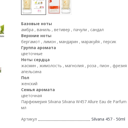
Базовые ноты
амбра , ваниль , ветивер , пачули , сандал
Верхние ноты
бергамот , лимон , мандарин , маракуйя , персик
Группа аромата
цветочные
Ноты сердца
жасмин , жимолость , магнолия , роза , пион , фрезия 
апельсина
Пол
женский
Семья аромата
цветочная
Парфюмерия Silvana Silvana W457 Allure Eau de Parfum 
мл
Артикул
Silvana 457 - 50ml