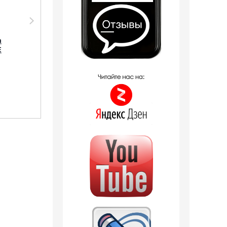
Тестер Shaik Тестер
Парфюмерия Silvana
SHAIK /
Silvana W457 Allure
а
Парфюмерная вода
Eau de Parfum Chanel
E
№ 30 CHANEL ALLURE
18 мл
FOR WOMEN , 25 мл.
790
руб.
499
руб.