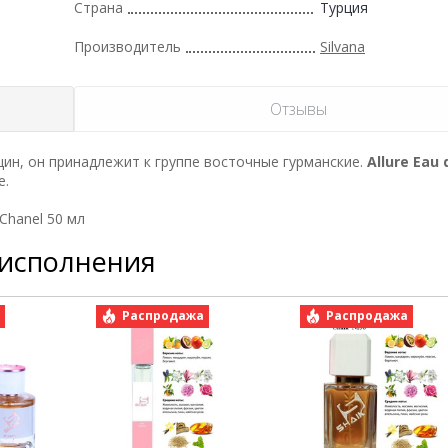
Страна
Турция
Производитель
Silvana
Отзывы
н, он принадлежит к группе восточные гурманские.
Allure Eau 
e.
 Chanel 50 мл
 исполнения
а
Распродажа
Распродажа